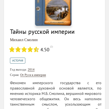
Тайны русской империи
Михаил Смолин
(
2
)
4.50
ИСТОРИЯ
Год выхода:
2014
Серия:
От Руси к империи
Феномен имперского государства с его
православной духовной основой является, по
мнению историка М.Б. Смолина, вершиной мирового
человеческого общежития. Он весь наполнен
таинственным смыслом, ускользающим от