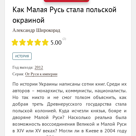
Как Малая Русь стала польской
окраиной
Александр Широкорад
(
2
)
5.00
ИСТОРИЯ
Год выхода:
2012
Серия:
От Руси к империи
По истории Украины написаны сотни книг. Среди их
авторов – монархисты, коммунисты, националисты.
Но так никто и не смог толком объяснить, как
добрая треть Древнерусского государства стала
польской колонией. Куда исчезли князья, бояре и
дворяне Малой Руси? Насколько реальна была
возможность воссоединения Великой и Малой Руси
в XIV или XV веках? Могли ли в Киеве в 2004 году