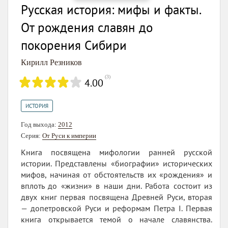
Русская история: мифы и факты.
От рождения славян до
покорения Сибири
Кирилл Резников
(
3
)
4.00
ИСТОРИЯ
Год выхода:
2012
Серия:
От Руси к империи
Книга посвящена мифологии ранней русской
истории. Представлены «биографии» исторических
мифов, начиная от обстоятельств их «рождения» и
вплоть до «жизни» в наши дни. Работа состоит из
двух книг первая посвящена Древней Руси, вторая
— допетровской Руси и реформам Петра I. Первая
книга открывается темой о начале славянства.