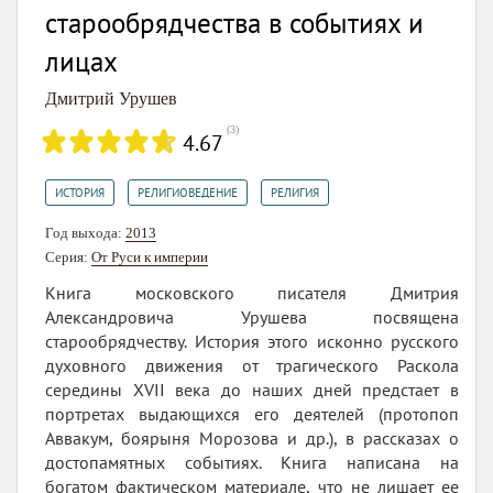
старообрядчества в событиях и
лицах
Дмитрий Урушев
(
3
)
4.67
,
,
ИСТОРИЯ
РЕЛИГИОВЕДЕНИЕ
РЕЛИГИЯ
Год выхода:
2013
Серия:
От Руси к империи
Книга московского писателя Дмитрия
Александровича Урушева посвящена
старообрядчеству. История этого исконно русского
духовного движения от трагического Раскола
середины XVII века до наших дней предстает в
портретах выдающихся его деятелей (протопоп
Аввакум, боярыня Морозова и др.), в рассказах о
достопамятных событиях. Книга написана на
богатом фактическом материале, что не лишает ее