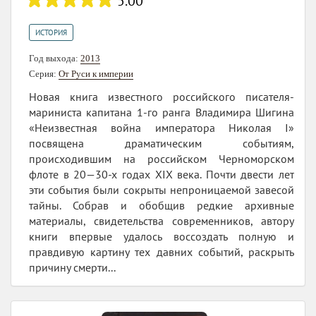
5.00
ИСТОРИЯ
Год выхода:
2013
Серия:
От Руси к империи
Новая книга известного российского писателя-
мариниста капитана 1-го ранга Владимира Шигина
«Неизвестная война императора Николая I»
посвящена драматическим событиям,
происходившим на российском Черноморском
флоте в 20—30-х годах XIX века. Почти двести лет
эти события были сокрыты непроницаемой завесой
тайны. Собрав и обобщив редкие архивные
материалы, свидетельства современников, автору
книги впервые удалось воссоздать полную и
правдивую картину тех давних событий, раскрыть
причину смерти...