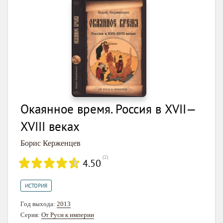
Окаянное время. Россия в XVII—
XVIII веках
Борис Керженцев
(
2
)
4.50
ИСТОРИЯ
Год выхода:
2013
Серия:
От Руси к империи