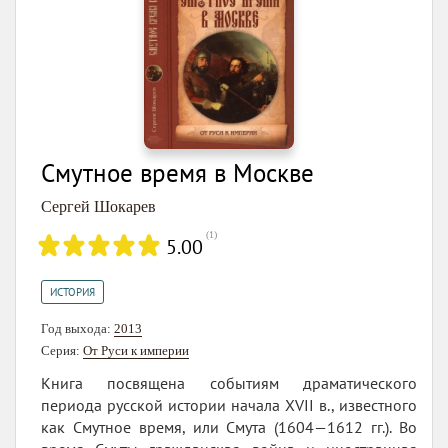
Смутное время в Москве
Сергей Шокарев
(
1
)
5.00
ИСТОРИЯ
Год выхода:
2013
Серия:
От Руси к империи
Книга посвящена событиям драматического
периода русской истории начала XVII в., известного
как Смутное время, или Смута (1604—1612 гг.). Во