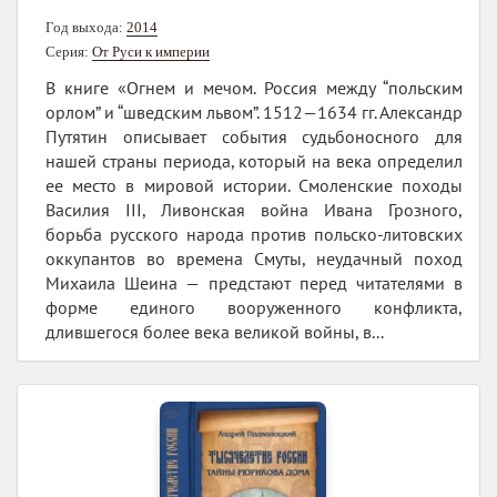
Год выхода:
2014
Серия:
От Руси к империи
В книге «Огнем и мечом. Россия между “польским
орлом” и “шведским львом”. 1512—1634 гг. Александр
Путятин описывает события судьбоносного для
нашей страны периода, который на века определил
ее место в мировой истории. Смоленские походы
Василия III, Ливонская война Ивана Грозного,
борьба русского народа против польско-литовских
оккупантов во времена Смуты, неудачный поход
Михаила Шеина — предстают перед читателями в
форме единого вооруженного конфликта,
длившегося более века великой войны, в...