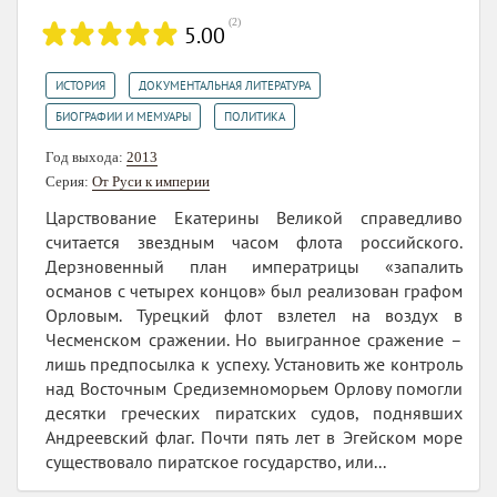
(
2
)
5.00
,
,
ИСТОРИЯ
ДОКУМЕНТАЛЬНАЯ ЛИТЕРАТУРА
,
БИОГРАФИИ И МЕМУАРЫ
ПОЛИТИКА
Год выхода:
2013
Серия:
От Руси к империи
Царствование Екатерины Великой справедливо
считается звездным часом флота российского.
Дерзновенный план императрицы «запалить
османов с четырех концов» был реализован графом
Орловым. Турецкий флот взлетел на воздух в
Чесменском сражении. Но выигранное сражение –
лишь предпосылка к успеху. Установить же контроль
над Восточным Средиземноморьем Орлову помогли
десятки греческих пиратских судов, поднявших
Андреевский флаг. Почти пять лет в Эгейском море
существовало пиратское государство, или...