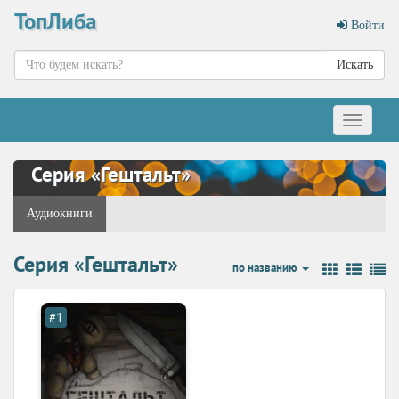
ТопЛиба
Войти
Искать
Меню
Серия «Гештальт»
Аудиокниги
Серия «Гештальт»
по названию
#1