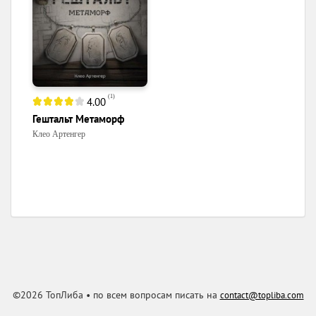
(
1
)
4.00
Гештальт Метаморф
Клео Артенгер
©2026 ТопЛиба • по всем вопросам писать на
contact@topliba.com