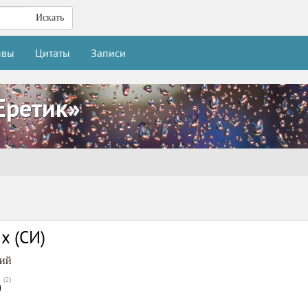
Искать
ывы
Цитаты
Записи
Еретик»
х (СИ)
кий
(
2
)
0