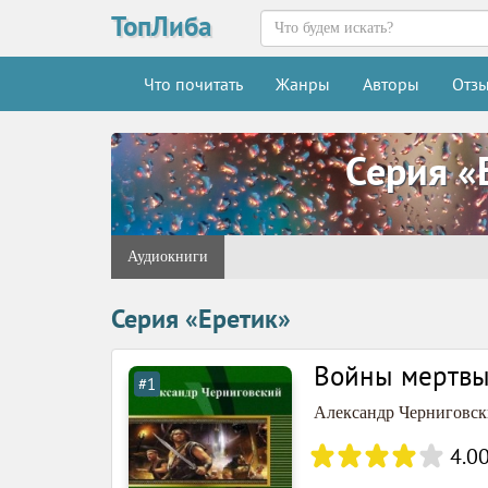
ТопЛиба
Что почитать
Жанры
Авторы
Отз
Серия «
Аудиокниги
Серия «Еретик»
Войны мертвы
#1
Александр Черниговс
4.0