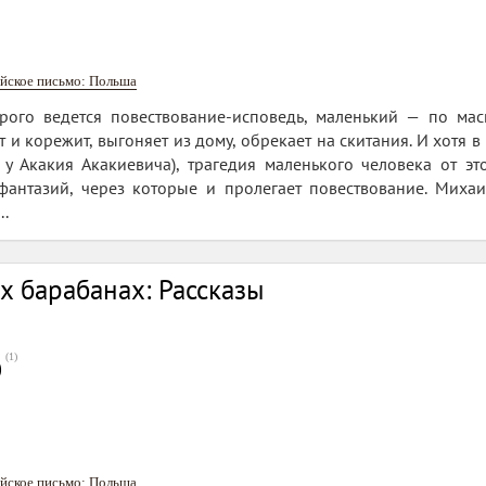
йское письмо: Польша
орого ведется повествование-исповедь, маленький — по ма
 и корежит, выгоняет из дому, обрекает на скитания. И хотя в
 у Акакия Акакиевича), трагедия маленького человека от эт
фантазий, через которые и пролегает повествование. Михаи
..
х барабанах: Рассказы
(
1
)
0
йское письмо: Польша