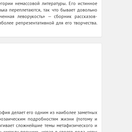
гории немассовой литературы. Его истинное
ьха переплетаются, так что бывает довольно
аченная леворукость» — сборник рассказов-
более репрезентативной для его творчества.
офия делает его одним из наиболее заметных
розаическим подробностям жизни (потому и
рагивает сложнейшие темы метафизического и
 «между прочим», играя в своего рода игру: