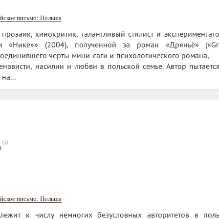
йское письмо: Польша
 прозаик, кинокритик, талантливый стилист и экспериментат
и «Нике»» (2004), полученной за роман «Дряньё» («Gno
оединившего черты мини-саги и психологического романа, — 
енависти, насилии и любви в польской семье. Автор пытаетс
на...
(
1
)
0
йское письмо: Польша
ежит к числу немногих безусловных авторитетов в польс