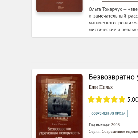
Ольга Токарчук — «зв
и замечательный расс
магического реализм
мистические и реаль
Безвозвратно 
Ежи Пильх
5.0
СОВРЕМЕННАЯ ПРОЗА
Год выхода:
2008
Серия:
Современное европе