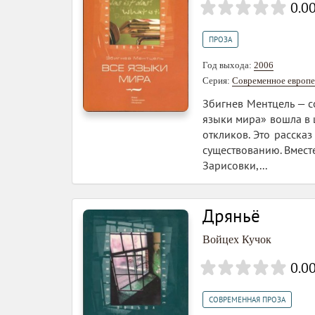
0.0
ПРОЗА
Год выхода:
2006
Серия:
Современное европе
Збигнев Ментцель — с
языки мира» вошла в 
откликов. Это расска
существованию. Вмест
Зарисовки,...
Дряньё
Войцех Кучок
0.0
СОВРЕМЕННАЯ ПРОЗА