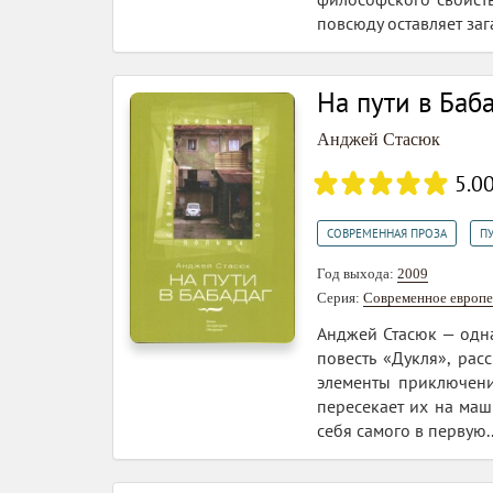
повсюду оставляет зага
На пути в Баб
Анджей Стасюк
5.0
,
СОВРЕМЕННАЯ ПРОЗА
П
Год выхода:
2009
Серия:
Современное европе
Анджей Стасюк — одна
повесть «Дукля», ра
элементы приключения
пересекает их на маш
себя самого в первую..