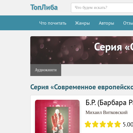
ТопЛиба
Что почитать
Жанры
Авторы
Отз
Серия «
Аудиокниги
Серия «Современное европейск
Б.Р. (Барбара
Михаил Витковский
5.0