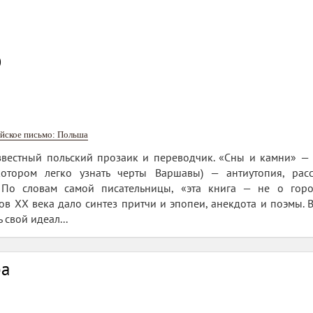
0
йское письмо: Польша
звестный польский прозаик и переводчик. «Сны и камни» — 
котором легко узнать черты Варшавы) — антиутопия, рас
 По словам самой писательницы, «эта книга — не о горо
в XX века дало синтез притчи и эпопеи, анекдота и поэмы. В 
 свой идеал...
ра