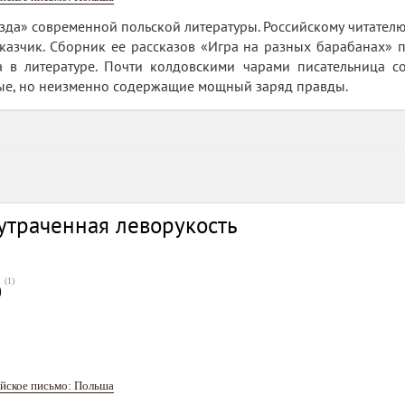
езда» современной польской литературы. Российскому читател
казчик. Сборник ее рассказов «Игра на разных барабанах» 
а в литературе. Почти колдовскими чарами писательница 
ные, но неизменно содержащие мощный заряд правды.
утраченная леворукость
(
1
)
0
йское письмо: Польша