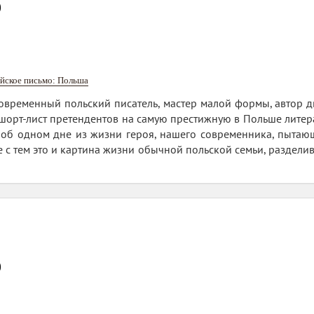
0
йское письмо: Польша
овременный польский писатель, мастер малой формы, автор дву
шорт-лист претендентов на самую престижную в Польше лите
з об одном дне из жизни героя, нашего современника, пытаю
е с тем это и картина жизни обычной польской семьи, раздели
0