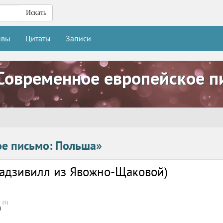
Искать
ывы
Цитаты
Записи
Современное европейское п
ое письмо: Польша»
 Радзивилл из Явожно-Щаковой)
(
1
)
0