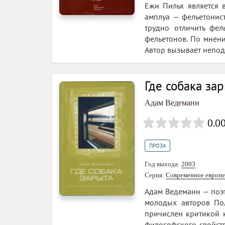
Ежи Пильх является 
амплуа — фельетонис
трудно отличить фел
фельетонов. По мнени
Автор вызывает непод
Где собака за
Адам Ведеманн
0.0
ПРОЗА
Год выхода:
2003
Серия:
Современное европе
Адам Ведеманн — поэт
молодых авторов По
причислен критикой к
философского свойств