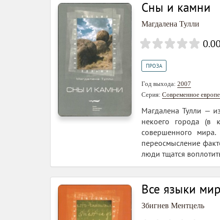
Сны и камни
Магдалена Тулли
0.0
ПРОЗА
Год выхода:
2007
Серия:
Современное европе
Магдалена Тулли — и
некоего города (в 
совершенного мира.
переосмысление факто
люди тщатся воплотить
Все языки ми
Збигнев Ментцель