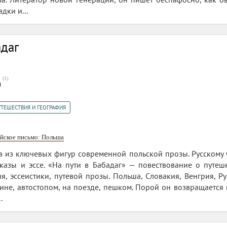
дки и...
адаг
(
1
)
0
УТЕШЕСТВИЯ И ГЕОГРАФИЯ
йское письмо: Польша
 из ключевых фигур современной польской прозы. Русскому 
ссказы и эссе. «На пути в Бабадаг» — повествование о пут
, эссеистики, путевой прозы. Польша, Словакия, Венгрия, Р
ине, автостопом, на поезде, пешком. Порой он возвращается
.