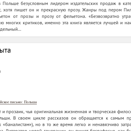
в Польше безусловным лидером издательских продаж в кате
т, хотя пишет он и прекрасную прозу. Жанры под пером Пил
ьетон от прозы и прозу от фельетона. «Безвозвратно утр
ю многих критиков, именно эта книга является лучшей и наи
дельный...
рыта
0
йское письмо: Польша
 и прозаик, чья оригинальная жизненная и творческая филос
льши. В своем цикле рассказов он обращается к самым п
 «баналистам»), но в то же время легко и ненавязчиво зат
а. Литератор новой генерации, он пишет беспафосно, как бы