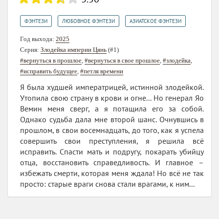
,
,
ФЭНТЕЗИ
ЛЮБОВНОЕ ФЭНТЕЗИ
АЗИАТСКОЕ ФЭНТЕЗИ
Год выхода:
2025
Серия:
Злодейка империи Цянь
(#1)
#вернуться в прошлое
,
#вернуться в свое прошлое
,
#злодейка
,
#исправить будущее
,
#петля времени
Я была худшей императрицей, истинной злодейкой.
Утопила свою страну в крови и огне... Но генерал Яо
Вемин меня сверг, а я потащила его за собой.
Однако судьба дала мне второй шанс. Очнувшись в
прошлом, в свои восемнадцать, до того, как я успела
совершить свои преступления, я решила всё
исправить. Спасти мать и подругу, покарать убийцу
отца, восстановить справедливость. И главное –
избежать смерти, которая меня ждала! Но всё не так
просто: старые враги снова стали врагами, к ним...