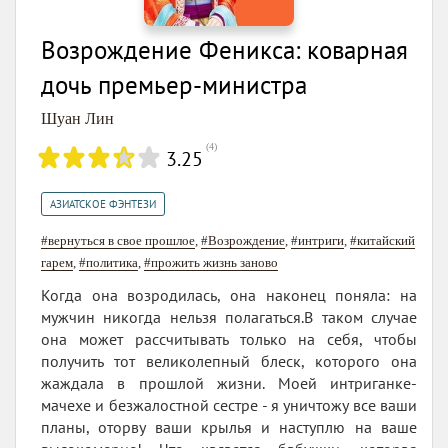
Возрождение Феникса: коварная
дочь премьер-министра
Шуан Лин
(
4
)
3.25
АЗИАТСКОЕ ФЭНТЕЗИ
#вернуться в свое прошлое
,
#Возрождение
,
#интриги
,
#китайский
гарем
,
#политика
,
#прожить жизнь заново
Когда она возродилась, она наконец поняла: на
мужчин никогда нельзя полагаться.В таком случае
она может рассчитывать только на себя, чтобы
получить тот великолепный блеск, которого она
жаждала в прошлой жизни. Моей интриганке-
мачехе и безжалостной сестре - я уничтожу все ваши
планы, оторву ваши крылья и наступлю на ваше