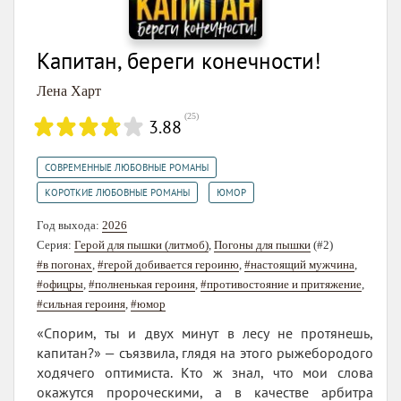
Капитан, береги конечности!
Лена Харт
(
25
)
3.88
,
СОВРЕМЕННЫЕ ЛЮБОВНЫЕ РОМАНЫ
,
КОРОТКИЕ ЛЮБОВНЫЕ РОМАНЫ
ЮМОР
Год выхода:
2026
Серия:
Герой для пышки (литмоб)
,
Погоны для пышки
(#2)
#в погонах
,
#герой добивается героиню
,
#настоящий мужчина
,
#офицры
,
#полненькая героиня
,
#противостояние и притяжение
,
#сильная героиня
,
#юмор
«Спорим, ты и двух минут в лесу не протянешь,
капитан?» — съязвила, глядя на этого рыжебородого
ходячего оптимиста. Кто ж знал, что мои слова
окажутся пророческими, а в качестве арбитра