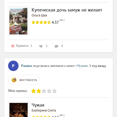
Купеческая дочь замуж не желает
Ольга Шах
(
99+
)
4.37
Нравится
3
3
0
Ракита
поделилась мнением о книге
«Чужая»
1 год назад
ЖЕСТОКОСТЬ
Моя оценка:
Чужая
Екатерина Слета
(
99+
)