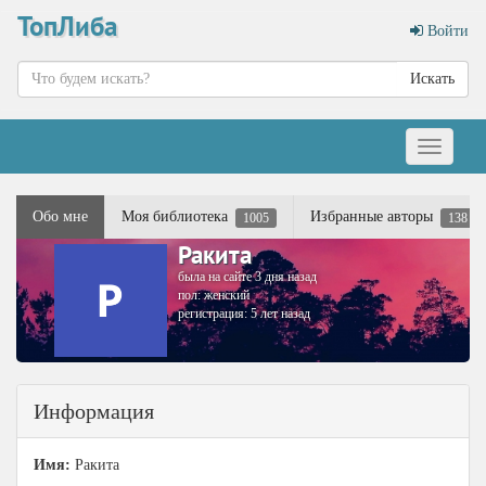
ТопЛиба
Войти
Искать
Меню
Обо мне
Моя библиотека
Избранные авторы
1005
138
Ракита
была на сайте 3 дня назад
пол: женский
регистрация: 5 лет назад
Информация
Имя:
Ракита