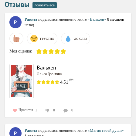
Отзывы
показать все
Ракита
поделилась мнением о книге
«Вальхен»
8 месяцев
назад
ГРУСТНО
ДО СЛЕЗ
Моя оценка:
Вальхен
Ольга Громова
(
69
)
4.51
Нравится
1
0
0
Ракита
поделилась мнением о книге
«Магия твоей души»
1 год назад