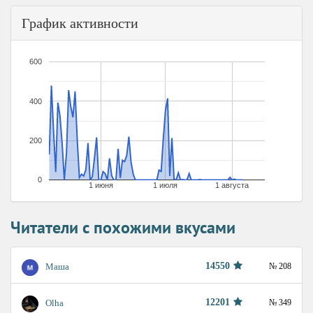
График активности
600
400
200
0
1 июня
1 июля
1 августа
Читатели с похожими вкусами
14550
Маша
№ 208
12201
Olha
№ 349