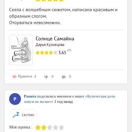
Скела с волшебным сюжетом, написана красивым и
образным слогом.
Оторваться невозможно.
Солнце Самайна
Дарья Кузнецова
(
37
)
3.65
Нравится
4
0
0
Ракита
поделилась мнением о книге
«Купеческая дочь
замуж не желает»
1 год назад
СКУЧНО
Моя оценка: