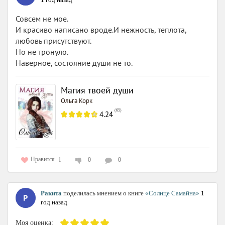
Совсем не мое.
И красиво написано вроде.И нежность, теплота,
любовь присутствуют.
Но не тронуло.
Наверное, состояние души не то.
Магия твоей души
Ольга Корк
(
65
)
4.24
Нравится
1
0
0
Ракита
поделилась мнением о книге
«Солнце Самайна»
1
год назад
Моя оценка: