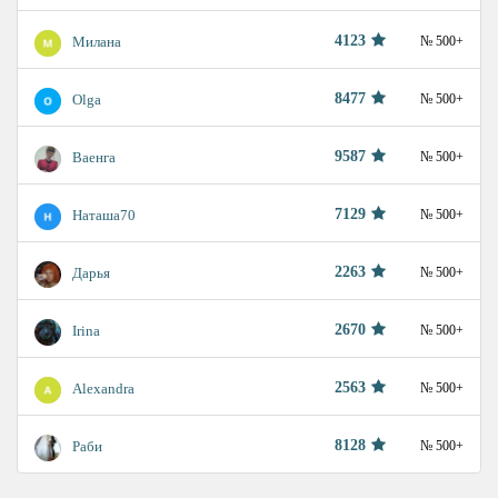
4123
Милана
№ 500+
8477
Olga
№ 500+
9587
Ваенга
№ 500+
7129
Наташа70
№ 500+
2263
Дарья
№ 500+
2670
Irina
№ 500+
2563
Alexandra
№ 500+
8128
Раби
№ 500+