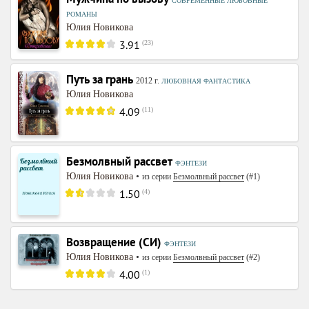
СОВРЕМЕННЫЕ ЛЮБОВНЫЕ
РОМАНЫ
Юлия Новикова
3.91
(
23
)
Путь за грань
2012
г.
ЛЮБОВНАЯ ФАНТАСТИКА
Юлия Новикова
4.09
(
11
)
Безмолвный рассвет
ФЭНТЕЗИ
Юлия Новикова
•
из серии
Безмолвный рассвет
(#1)
1.50
(
4
)
Возвращение (СИ)
ФЭНТЕЗИ
Юлия Новикова
•
из серии
Безмолвный рассвет
(#2)
4.00
(
1
)