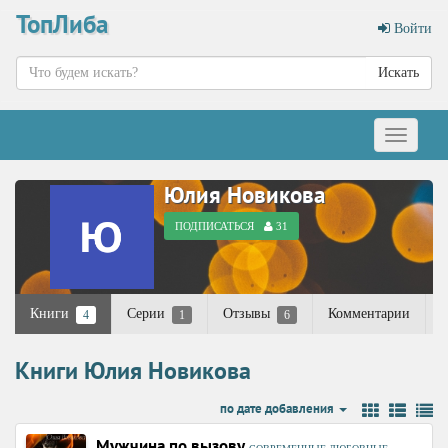
ТопЛиба
Войти
Искать
Меню
Юлия Новикова
ПОДПИСАТЬСЯ
31
Книги
Серии
Отзывы
Комментарии
4
1
6
Книги Юлия Новикова
по дате добавления
Мужчина по вызову