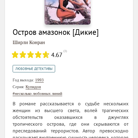
Остров амазонок [Дикие]
Ширли Конран
(
3
)
4.67
ЛЮБОВНЫЕ ДЕТЕКТИВЫ
Год выхода:
1993
Серия:
Купидон
#несколько любовных линий
В романе рассказывается о судьбе нескольких
женщин из высшего света, волей трагических
обстоятельств оказавшихся в джунглях
тропического острова, где они скрываются от
преследований террористов. Автор превосходно
раскрывает внутреннюю сущность человека, которая