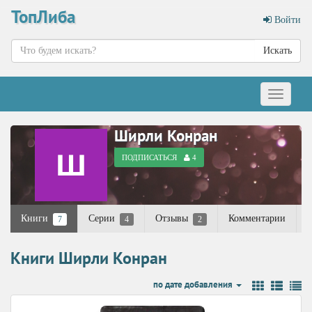
ТопЛиба
Войти
Искать
Меню
Ширли Конран
ПОДПИСАТЬСЯ
4
Книги
Серии
Отзывы
Комментарии
7
4
2
Книги Ширли Конран
по дате добавления