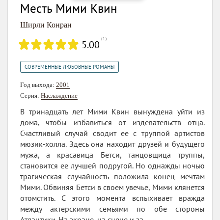
Месть Мими Квин
Ширли Конран
(
1
)
5.00
СОВРЕМЕННЫЕ ЛЮБОВНЫЕ РОМАНЫ
Год выхода:
2001
Серия:
Наслаждение
В тринадцать лет Мими Квин вынуждена уйти из
дома, чтобы избавиться от издевательств отца.
Счастливый случай сводит ее с труппой артистов
мюзик-холла. Здесь она находит друзей и будущего
мужа, а красавица Бетси, танцовщица труппы,
становится ее лучшей подругой. Но однажды ночью
трагическая случайность положила конец мечтам
Мими. Обвиняя Бетси в своем увечье, Мими клянется
отомстить. С этого момента вспыхивает вражда
между актерскими семьями по обе стороны
Атлантики. На экране, на сцене и за...