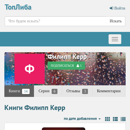
ТопЛиба
Войти
Искать
Меню
Филипп Керр
ПОДПИСАТЬСЯ
1
Книги
Серии
Отзывы
Комментарии
14
6
3
Книги Филипп Керр
по дате добавления