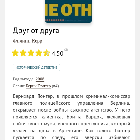
Друг от друга
Филипп Керр
(
2
)
4.50
ИСТОРИЧЕСКИЙ ДЕТЕКТИВ
Год выхода:
2008
Серия:
Берни Гюнтер
(#4)
Бернхард Гюнтер, в прошлом криминал-комиссар
главного полицейского управления Берлина,
открывает после войны сыскное агентство. У него
появляется клиентка, Бритта Варцок, желающая
найти своего мужа, военного преступника, который
«залег на дно» в Аргентине. Как только Гюнтер
пускается по следу, его зверски избивают.