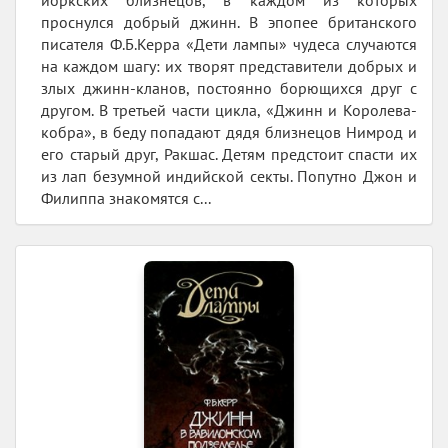
йоркских близнецов, в каждом из которых
проснулся добрый джинн. В эпопее британского
писателя Ф.Б.Керра «Дети лампы» чудеса случаются
на каждом шагу: их творят представители добрых и
злых джинн-кланов, постоянно борющихся друг с
другом. В третьей части цикла, «Джинн и Королева-
кобра», в беду попадают дядя близнецов Нимрод и
его старый друг, Ракшас. Детям предстоит спасти их
из лап безумной индийской секты. Попутно Джон и
Филиппа знакомятся с...