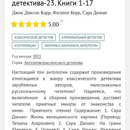
детектива-23. Книги 1-17
Джон Диксон Карр
,
Филипп Керр
,
Сара Дюнан
(
6
)
5.00
,
,
КЛАССИЧЕСКИЙ ДЕТЕКТИВ
КРИМИНАЛЬНЫЙ ДЕТЕКТИВ
,
КОМПИЛЯЦИИ
СБОРНИКИ, АЛЬМАНАХИ, АНТОЛОГИИ
Год выхода:
2021
Серия:
Антология классического детектива
Настоящий том антологии содержит произведения
относящиеся к жанру классического детектива
зарубежных авторов, малознакомых
русскоязычному читателю! Надеемся, что
включённые в сборник произведения, доставят
читателю приятные минуты от знакомства с
ними. Приятного чтения! Содержание: 1. Сара
Дюнан: Жизнь венецианского карлика (Перевод:
Татьяна Азаркович) 2. Сара Дюнан: На грани
(Перевод: Е Осенева) 3. Сара Дюнан: Рождение