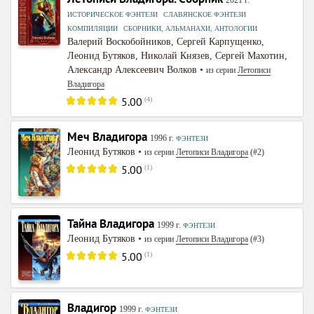
2021
г.
,
,
ИСТОРИЧЕСКОЕ ФЭНТЕЗИ
СЛАВЯНСКОЕ ФЭНТЕЗИ
,
КОМПИЛЯЦИИ
СБОРНИКИ, АЛЬМАНАХИ, АНТОЛОГИИ
Валерий Воскобойников
,
Сергей Карпущенко
,
Леонид Бутяков
,
Николай Князев
,
Сергей Махотин
,
Александр Алексеевич Волков
•
из серии
Летописи
Владигора
5.00
(
4
)
Меч Владигора
1996
г.
ФЭНТЕЗИ
Леонид Бутяков
•
из серии
Летописи Владигора
(#2)
5.00
(
1
)
Тайна Владигора
1999
г.
ФЭНТЕЗИ
Леонид Бутяков
•
из серии
Летописи Владигора
(#3)
5.00
(
1
)
Владигор
1999
г.
ФЭНТЕЗИ