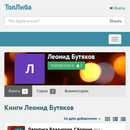
ТопЛиба
Войти
Искать
Меню
Леонид Бутяков
ПОДПИСАТЬСЯ
2
Книги
Серии
Комментарии
4
1
Книги Леонид Бутяков
по дате добавления
Летописи Владигора. Сборник