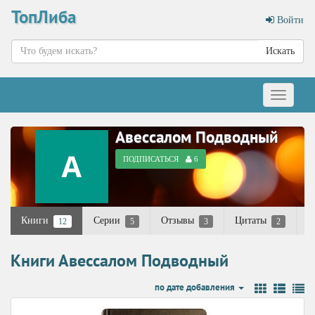
ТопЛиба
Войти
Искать
Меню
Авессалом Подводный
ПОДПИСАТЬСЯ
6
Книги
Серии
Отзывы
Цитаты
К
12
5
3
2
Книги Авессалом Подводный
по дате добавления