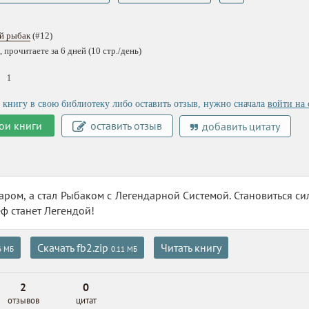
й рыбак
(#12)
 прочитаете за 6 дней (10 стр./день)
1
 книгу в свою библиотеку либо оставить отзыв, нужно сначала
войти на 
ои книги
оставить отзыв
добавить цитату
ром, а стал Рыбаком с Легендарной Системой. Становиться сил
еф станет Легендой!
Скачать fb2.zip
Читать книгу
6 МБ
0.11 МБ
2
0
отзывов
цитат