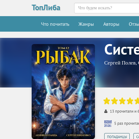
ТопЛиба
Что почитать
Жанры
Авторы
Отз
Сист
Сергей Полев
,
13
прочитали и
5 раз прочит
,
ПОПАДАНЦЫ
С