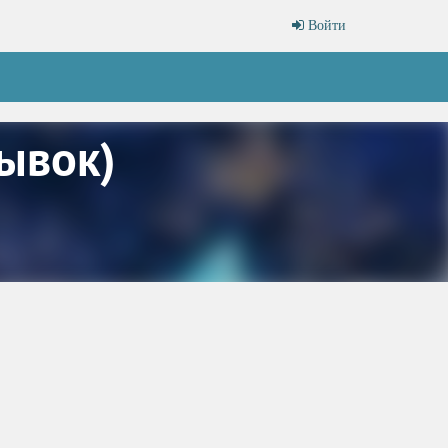
Войти
ывок)