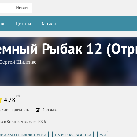
Искать
ывы
Цитаты
Записи
емный Рыбак 12 (Отр
Сергей Шиленко
(
9
)
4.78
6
хотят прочитать
2
отзыва
ана в Книжном вызове 2026
,
,
АМИЗДАТ, СЕТЕВАЯ ЛИТЕРАТУРА
МАГИЧЕСКОЕ ФЭНТЕЗИ
УСЯ