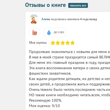
Отзывы о книге
показать все
Алена
поделилась мнением
4 года назад
ДО СЛЕЗ
Моя оценка:
Продолжаю знакомиться с новыми для меня а
В мае в моей стране празднуется самый ВЕ
Для меня это главный праздник в году, праздн
Эта книга воспоминания матери о своих детях
фашистких захватчиков.
Как ждали родители детишек, их детство и не
своих детей, а продолжила жить и поддерживат
Очень тяжело было читать последнюю часть кни
НО такие книги необходимо читать всем, чтобы
Рекомендую 100%.
Моя оценка: 9/10