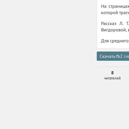
На страница
которой траги
Рассказ Л. 
Вигдоровой, 
Для среднего
Скачать fb2
3.9
8
читателей