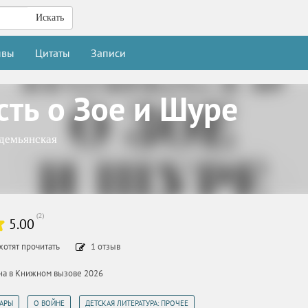
Искать
ывы
Цитаты
Записи
сть о Зое и Шуре
демьянская
(
2
)
5.00
хотят прочитать
1
отзыв
ана в Книжном вызове 2026
,
,
АРЫ
О ВОЙНЕ
ДЕТСКАЯ ЛИТЕРАТУРА: ПРОЧЕЕ