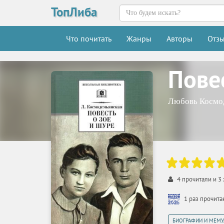
ТопЛиба
Что почитать
Жанры
Авторы
Отз
Пове
Любовь Космо
4
прочитали и
3
1 раз прочит
БИОГРАФИИ И МЕМУ