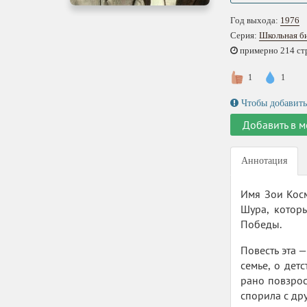
Год выхода:
1976
Серия:
Школьная б
примерно 214 стр.
1
1
Чтобы добавить
Добавить в м
Аннотация
Имя Зои Кос
Шура, котор
Победы.
Повесть эта 
семье, о дет
рано повзрос
спорила с др