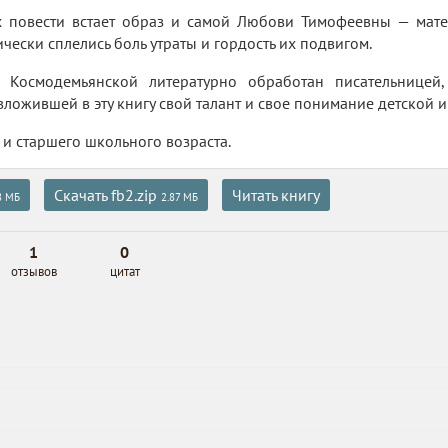
х повести встает образ и самой Любови Тимофеевны — мате
чески сплелись боль утраты и гордость их подвигом.
Т. Космодемьянской литературно обработан писательнице
вложившей в эту книгу свой талант и свое понимание детской 
 и старшего школьного возраста.
Скачать fb2.zip
Читать книгу
8 МБ
2.87 МБ
1
0
отзывов
цитат