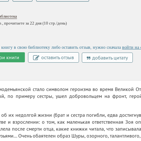
иблиотека
, прочитаете за 22 дня (10 стр./день)
 книгу в свою библиотеку либо оставить отзыв, нужно сначала
войти на 
ои книги
оставить отзыв
добавить цитату
модемьянской стало символом героизма во время Великой От
ый, по примеру сестры, ушел добровольцем на фронт, геро
— об их недолгой жизни (брат и сестра погибли, едва достигну
стве и взрослении: о том, как маленькая ответственная Зоя оп
лела после смерти отца, какие книжки читала, что записывала
узьями… Очень обаятелен образ Шуры, озорного, талантливого,