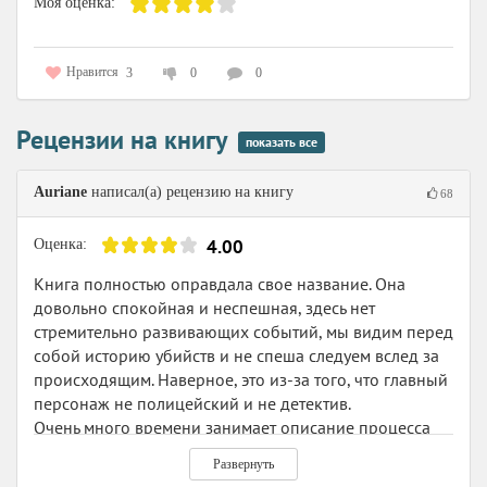
Моя оценка:
Нравится
3
0
0
Рецензии на книгу
показать все
Auriane
написал(а) рецензию на книгу
68
4.00
Оценка:
Книга полностью оправдала свое название. Она
довольно спокойная и неспешная, здесь нет
стремительно развивающих событий, мы видим перед
собой историю убийств и не спеша следуем вслед за
происходящим. Наверное, это из-за того, что главный
персонаж не полицейский и не детектив.
Очень много времени занимает описание процесса
трупного разложения. Автор так подробно все
Развернуть
описывает, что мне казалось, что я вижу перед собой