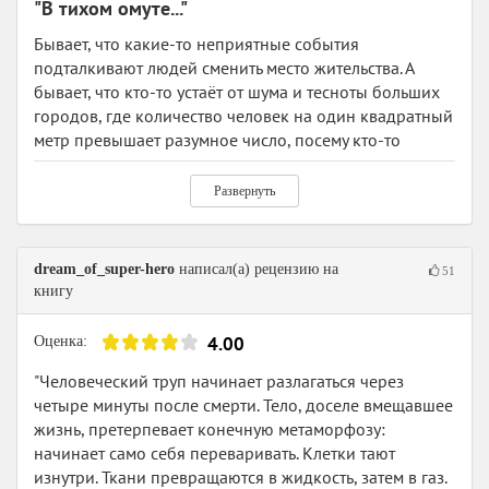
"В тихом омуте..."
пытающимся ассимилироваться. Да-да, это я про тебя,
главный герой.
Бывает, что какие-то неприятные события
подталкивают людей сменить место жительства. А
Даже то, что Дэвид Хантер - первоклассный аналитик
бывает, что кто-то устаёт от шума и тесноты больших
и сотрудничает с полицией не убеждает местных
городов, где количество человек на один квадратный
жителей. И его карьера врача, кажется, окончена.
метр превышает разумное число, посему кто-то
А может, и не только карьера.
постоянно находится в поле границ личного
Классный триллер с сумасшедшими, личинками и
пространства, что крайне неприятно. А ещё бывает,
Развернуть
всякими кошмарностями.
что ты что-то совершил нехорошее, и требуется куда-
нибудь свалить, дабы не быть постоянным предметом
Спасибо за совет, Mezhdu_Prochim
внимания и осуждения. Что в первом, что во втором,
dream_of_super-hero
написал(а) рецензию на
51
что в третьем случае, как правило, выбирается
книгу
глубинка - небольшое тихое местечко, где природа,
покой и размеренный темп жизни. Там даже время
4.00
Оценка:
как-будто течет иначе. Там все друг друга знают и все
друг у друга на виду. Этакая идеалистическая
"Человеческий труп начинает разлагаться через
картинка спокойной жизни почти наедине с
четыре минуты после смерти. Тело, доселе вмещавшее
природой. Но в том-то и дело, что только картинка.
жизнь, претерпевает конечную метаморфозу:
Как там говориться... "В тихом омуте черти водятся".
начинает само себя переваривать. Клетки тают
изнутри. Ткани превращаются в жидкость, затем в газ.
И ведь водятся. То, что все у всех на виду вовсе не