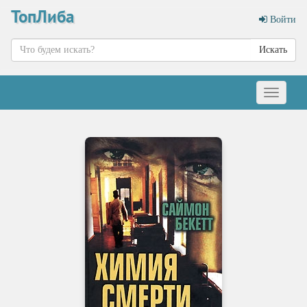
ТопЛиба
Войти
Искать
Меню