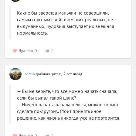
Читать дальше буду. Любителям остросюжетных
детективов и триллеров рекомендую. Ну, в том случае,
Какие бы зверства маньяки не совершили,
если реалистичные описания трупов и процесса их
самым гнусным свойством этих реальных, не
разложения, не пугают. Ах да, тут ещё не только это. Тут
выдуманных, чудовищ выступает их внешняя
ещё одна жуть. Чуть не забыла! Ещё одна изюминка -
нормальность.
почерк, способ предупреждения намеченных жертв,
жестокая игра, в которой умирают не только люди.
Нравится
3
0
Интригующе? А то ж!
Прочитано в рамках игры "ТТТ 2016, тур третий".
Maple81 , большое спасибо за совет! Это то, что я
admin
добавил цитату
7 лет назад
обязательно буду читать дальше.
— Вы не верите, что все можно начать сначала,
если бы выпал такой шанс?
— Ничего начать сначала нельзя, можно только
сделать по-другому. Стоит принять иное
решение, как жизнь никогда уже не повторится.
Нравится
3
0