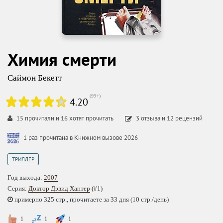
Химия смерти
Саймон Бекетт
(
99+
)
4.20
15
прочитали и
16
хотят прочитать
3
отзыва
и
12
рецензий
1 раз прочитана в Книжном вызове 2026
ТРИЛЛЕР
Год выхода:
2007
Серия:
Доктор Дэвид Хантер
(#1)
примерно 325 стр., прочитаете за 33 дня (10 стр./день)
1
1
1