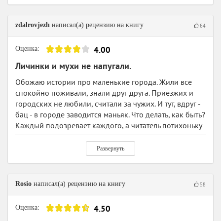
труп и чувствую омерзительную вонь от него вместе с
персонажами. Получилось неплохо.
zdalrovjezh
написал(а) рецензию на книгу
Не смотря на то, что события происходят спокойно,
64
словно по расписанию и некоторые моменты можно
предугадать, книга мне понравилась. Я не напрягаясь
4.00
Оценка:
прочитала её за один день и ни разу не захотела
Личинки и мухи не напугали.
отложить её. Думаю, у этой серии есть потенциал.
Обожаю истории про маленькие города. Жили все
Конец книги вышел немного банальным, кажется, где-
спокойно поживали, знали друг друга. Приезжих и
то я такое уже видела несколько раз, не могу
городских не любили, считали за чужих. И тут, вдруг -
определиться, влияет ли это на моё послевкусие от
бац - в городе заводится маньяк. Что делать, как быть?
книги или нет.
Каждый подозревает каждого, а читатель потихоньку
начинает знакомиться со всеми жителями города, и
понимает, как всегда это бывает при близком
Развернуть
знакомстве с людьми, что половина населения города
- отъявленные психи, и маньяком может быть кто
угодно.
Rosio
написал(а) рецензию на книгу
58
Но у жителей свое мнение. Они не доверяют чересчур
умным (читай по горшкам дежурным) личностям,
4.50
Оценка:
приехавшим из города, и неправдоподобно