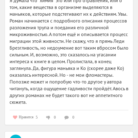
Я думала что "химия" это или про отравления, или о
том, какие вещества в организме выделяются в
маньяков, которые подстегивают их к действиям. Увы.
Роман начинается с подробного описания процессов
разложения трупа и поедания его различной
микроживностью. А потом ещё и описывается процесс
миграции этой живности. Не скажу, что я прямь Леди
Брезгливость, но недоумение вот таким вбросом было
сильным. И, возможно, это сказалось на угасании
интереса к книге в целом. Пролистала, в конец
заглянула. Да, фигура маньяка и Ко (скорее даже Ко)
оказалась интересной. Но - не мои фломастеры.
Попозже может и попробую что-то другое у автора
читануть, когда ощущение гадливости пройдёт. Авось в
других романах не будет такого вот не аппетитного
сюжета.
Нравится
5
0
0