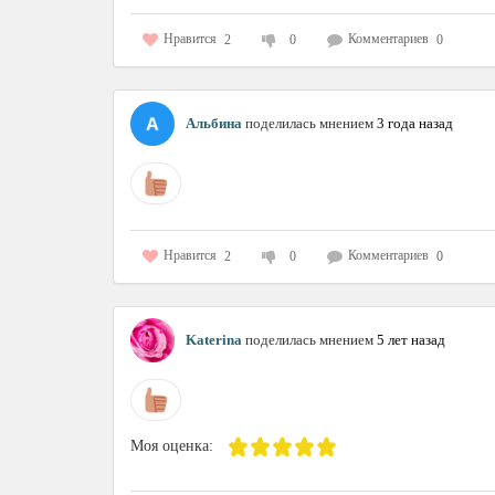
Нравится
Комментариев
2
0
0
Альбина
поделилась мнением
3 года назад
Нравится
Комментариев
2
0
0
Katerina
поделилась мнением
5 лет назад
Моя оценка: