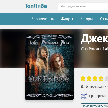
ТопЛиба
Что почитать
Жанры
Авторы
Отз
Джек
Яна Рокова
,
Lak
16
прочитали и
1 раз прочит
ЮМОРИСТИЧЕСКАЯ 