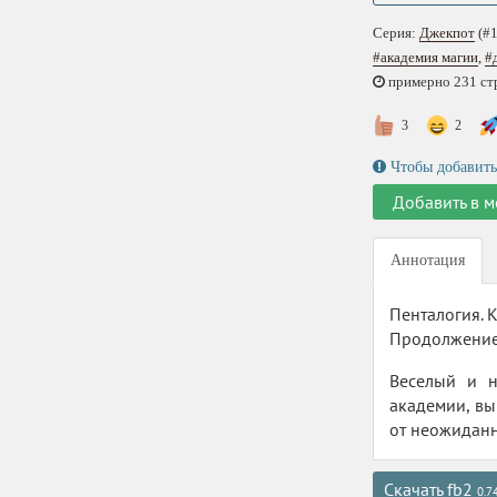
Серия:
Джекпот
(#1
#академия магии
,
#
примерно 231 стр.
3
2
Чтобы добавить
Добавить в м
Аннотация
Пенталогия. К
Продолжение 
Веселый и н
академии, вы
от неожиданн
Скачать fb2
0.7