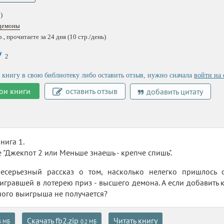
)
демоны
, прочитаете за 24 дня (10 стр./день)
2
 книгу в свою библиотеку либо оставить отзыв, нужно сначала
войти на 
ои книги
оставить отзыв
добавить цитату
нига 1.
"Джекпот 2 или Меньше знаешь - крепче спишь".
есерьезный рассказ о том, насколько нелегко пришлось 
игравшей в лотерею приз - высшего демона. А если добавить к 
ого выигрыша не получается?
Скачать fb2.zip
Читать книгу
4 МБ
0.2 МБ