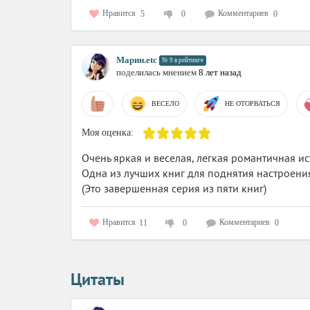
Нравится
Комментариев
5
0
0
Марин.etc
№ 9 в рейтинге
поделилась мнением
8 лет назад
ВЕСЕЛО
НЕ ОТОРВАТЬСЯ
Моя оценка:
Очень яркая и веселая, легкая романтичная ис
Одна из лучших книг для поднятия настроени
(Это завершенная серия из пяти книг)
Нравится
Комментариев
11
0
0
Цитаты