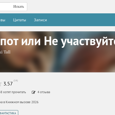
Искать
ывы
Цитаты
Записи
пот или Не участвуйт
i Tall
(
14
)
3.57
48
хотят прочитать
4
отзыва
ана в Книжном вызове 2026
ФАНТАСТИКА