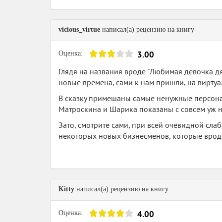
vicious_virtue
написал(а) рецензию на книгу
3.00
Оценка:
Глядя на названия вроде "Любимая девочка дя
новые времена, сами к нам пришли, на виртуал
В сказку примешаны самые ненужные персонаж
Матроскина и Шарика показаны с совсем уж 
Зато, смотрите сами, при всей очевидной сла
некоторых новых бизнесменов, которые вроде
будем), при этом в голове творится такая кат
Матроскину и Шарику вообще для того, чтобы о
неудачная спекуляция на давно любимом Пр
Kitty
написал(а) рецензию на книгу
4.00
Оценка: