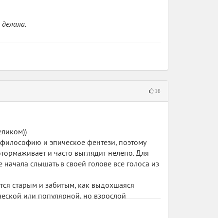
 делала.
а. И летала она кое-как, плохо. Как ворона с
у меня не получилось.
16
озили.
еликом))
рзину собирать и кур ими откармливать.
 философию и эпическое фентези, поэтому
отормаживает и часто выглядит нелепо. Для
 начала слышать в своей голове все голоса из
ется старым и забитым, как выдохшаяся
ической или популярной, но взрослой