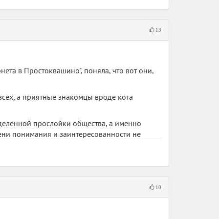
13
ета в Простоквашино", поняла, что вот они,
всех, а приятные знакомцы вроде кота
ределенной прослойки общества, а именно
пени понимания и заинтересованности не
им, что древние суеверия нужны товарищам
альная сатира? Вряд ли. Скорее всего,
10