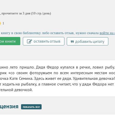
 прочитаете за 3 дня (10 стр./день)
1
 книгу в свою библиотеку либо оставить отзыв, нужно сначала
войти на 
ои книги
оставить отзыв
добавить цитату
ино лето пришло. Дядя Федор купался в речке, ловил рыбу.
арик «со своим фоторужьем по всем интересным местам нос
очка Катя Семина. Здесь живет ее дядя. Удивительная девочка!
 ходить на рыбалку, а главное считает, что у дяди Федора нет
тельной девочкой.
цензия
показать все