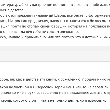
 литературу. Сразу настроение поднимается, хочется побежать 
ься в детство.
а остаются прежними - наивный Шарик всё бегает с фоторужье
лись, Матроскин вредничает, пакостит и занимается бизнесом, 
решил пойти по стопам своей бабушки, которая на полставки 
он-то всегда вел себя не совсем адекватно.
оско, наивно и примитивно. Или это потому, что я детские книж
оре, так как в детстве эти книги, к сожалению, прошли мимо м
 такой волшебной и интересной. Герои меня как-то не веселили
опала ко мне в руки совершенно не в подходящее для этого в
серия, которую стоит читать не только детям, но и взрослым.