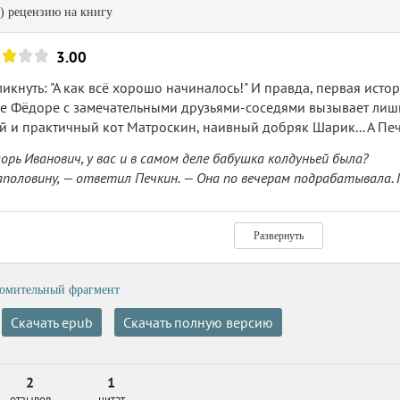
) рецензию на книгу
3.00
ликнуть: "А как всё хорошо начиналось!" И правда, первая ист
е Фёдоре с замечательными друзьями-соседями вызывает лишь
 и практичный кот Матроскин, наивный добряк Шарик... А Печкин
горь Иванович, у вас и в самом деле бабушка колдуньей была?
аполовину, — ответил Печкин. — Она по вечерам подрабатывала. 
елке она умела летать? — спросил дядя Федор.
 ответил Печкин. — Как же без этого. Но она редко летала. Толь
Развернуть
на кое-как, плохо. Как ворона с гантелей.
себе Печкина, который сушит всякие травки и готовит отвары-
омительный фрагмент
чилось.
Скачать epub
Скачать полную версию
 юмор тоже был. Простой и всем доступный юмор. Но мне его б
да молодой был, до пенсии, я в продавщицу Лиду Урусову пять раз
2
1
отзывов
цитат