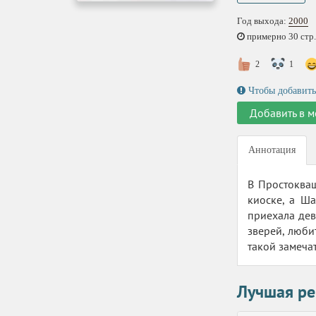
Год выхода:
2000
примерно 30 стр.,
2
1
Чтобы добавить
Добавить в м
Аннотация
В Простокваш
киоске, а Ш
приехала дев
зверей, любит
такой замеча
Лучшая ре