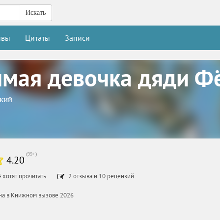
Искать
ывы
Цитаты
Записи
мая девочка дяди Ф
кий
(
99+
)
4.20
4
хотят прочитать
2
отзыва
и
10
рецензий
ана в Книжном вызове 2026