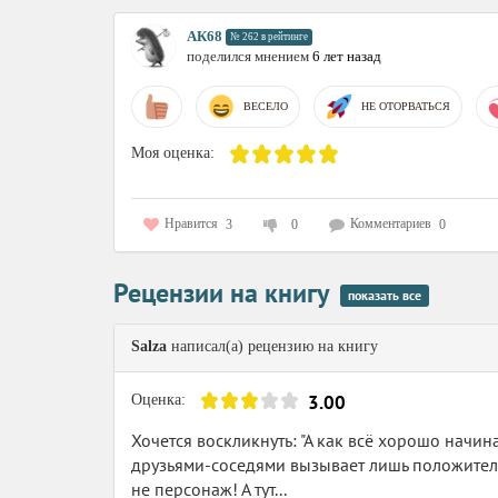
АК68
№ 262 в рейтинге
поделился мнением
6 лет назад
ВЕСЕЛО
НЕ ОТОРВАТЬСЯ
Моя оценка:
Нравится
Комментариев
3
0
0
Рецензии на книгу
показать все
Salza
написал(а) рецензию на книгу
3.00
Оценка:
Хочется воскликнуть: "А как всё хорошо начи
друзьями-соседями вызывает лишь положитель
не персонаж! А тут...