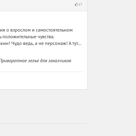
17
ория о взрослом и самостоятельном
 положительные чувства.
! Чудо ведь, а не персонаж! А тут...
Приворотное зелье для заказчиков
ко когда на партсобрания опаздывала.
привороты-отвороты? Нет? Вот и у
ыло маловато.
 влюблялся. Как товар хороший