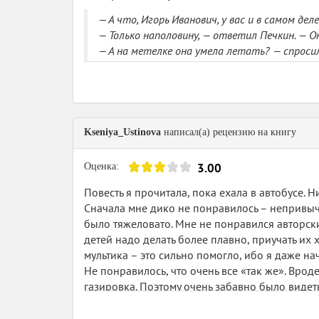
— А что, Игорь Иванович, у вас и в самом де
— Только наполовину, — ответил Печкин. — О
— А на метелке она умела летать? — спросил
— Умела, — ответил Печкин. — Как же без это
гантелей.
Представили себе Печкина, который сушит вся
Нет, конечно юмор тоже был. Простой и всем 
Kseniya_Ustinova
написал(а) рецензию на книгу
Я вот, когда молодой был, до пенсии, я в пр
3.00
Оценка:
Видимо, мне хотелось такого же юмора, как ком
Повесть я прочитала, пока ехала в автобусе. Н
На комаров в этом году был большой урожай.
Сначала мне дико не понравилось – непривыч
Когда на Печкина восемь комаров село, он упа
было тяжеловато. Мне не понравился авторски
Прочитано в рамках игры
Школьная вселенная
.
детей надо делать более плавно, приучать их
мультика – это сильно помогло, ибо я даже н
Не понравилось, что очень все «так же». Вро
газировка. Поэтому очень забавно было видет
литературе.