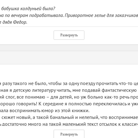
ле бабушка колдуньей была?
на по вечерам подрабатывала. Приворотное зелье для заказчиков
 дядя Федор.
го. Но она редко летала. Только когда на партсобрания опаздывал
Развернуть
кие травки и готовит отвары-привороты-отвороты? Нет? Вот и 
доступный юмор. Но мне его было маловато.
одавщицу Лиду Урусову пять раз влюблялся. Как товар хороший зав
арики в книге, чтоб точно устоять не удалось))
и разу такого не было, чтобы за одну поезду прочитать что-то ц
 Такие комары летали, что их можно было палкой сбивать, в ко
ная я детскую литературу читать, мне подавай фантастическую
л.
й слог, все понимаю – для детей, но уж больно как-то речь пр
 хорошо говорить! К середине я полностью переключилась и уже
ачала воспринимать юмор из этой книжки.
де сюжет новый, а такой банальный и нелепый, что воспринима
ь достаточно много на такой маленький текст отсылок к класс
Развернуть