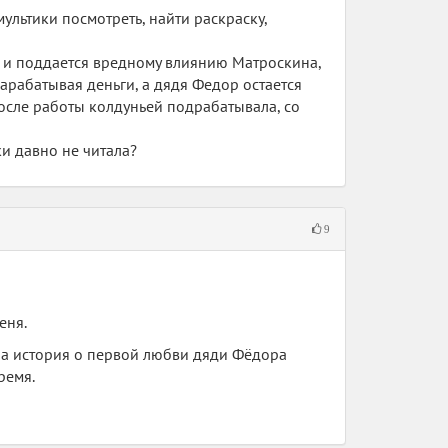
мультики посмотреть, найти раскраску,
м и поддается вредному влиянию Матроскина,
зарабатывая деньги, а дядя Федор остается
после работы колдуньей подрабатывала, со
ки давно не читала?
9
еня.
, а история о первой любви дяди Фёдора
ремя.