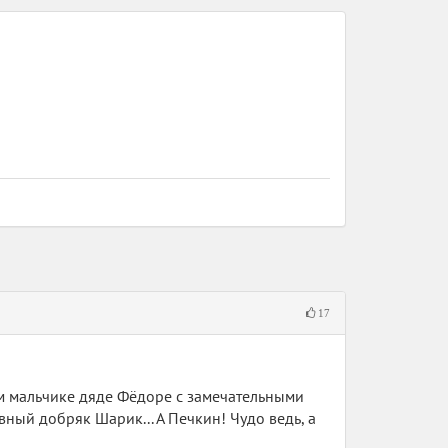
17
ном мальчике дяде Фёдоре с замечательными
ный добряк Шарик... А Печкин! Чудо ведь, а