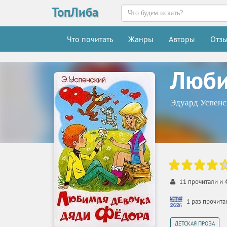
ТопЛиба
Что почитать
Жанры
Авторы
Отз
Люби
Эдуард Успенс
11
прочитали и
1 раз прочит
ДЕТСКАЯ ПРОЗА