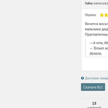
Salza
написал(а
Оценка:
Хочется воск
мальчике дяд
Прагматичный
— А что, И
— Только н
делала.
— А на мет
— Умела, —
И летала о
Представили 
Доступен ознак
меня не полу
Скачать fb2
Нет, конечно
Я вот, ког
завозили.
15
читателей