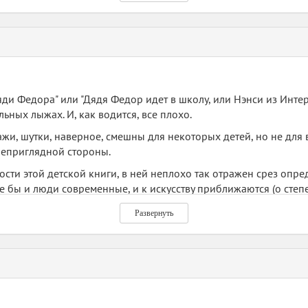
ди Федора" или "Дядя Федор идет в школу, или Нэнси из Интерн
ьных лыжах. И, как водится, все плохо.
и, шутки, наверное, смешны для некоторых детей, но не для 
неприглядной стороны.
бости этой детской книги, в ней неплохо так отражен срез оп
 бы и люди современные, и к искусству приближаются (о сте
авасия древних суеверий, что впору за голову хвататься. Опуст
Развернуть
твадить дядю Федора от девочки. Что теперь, это детская соци
остоквашино.