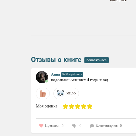
Видимо, мне х
На комаров
корзину со
Прочитано в 
Отзывы о книге
показать все
Анна
№ 50 в рейтинге
поделилась мнением
4 года назад
МИЛО
Моя оценка:
Нравится
Комментариев
5
0
0