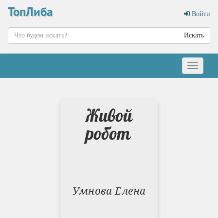
ТопЛиба
Войти
Искать
Меню