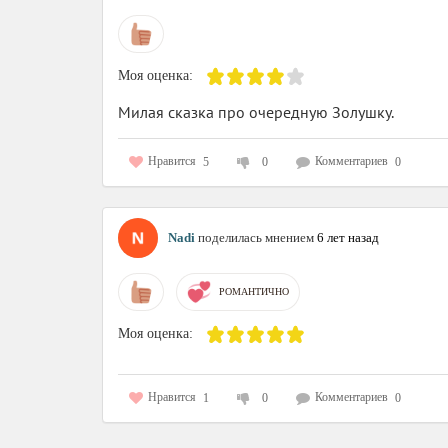
Моя оценка:
Милая сказка про очередную Золушку.
Нравится
Комментариев
5
0
0
Nadi
поделилась мнением
6 лет назад
РОМАНТИЧНО
Моя оценка:
Нравится
Комментариев
1
0
0