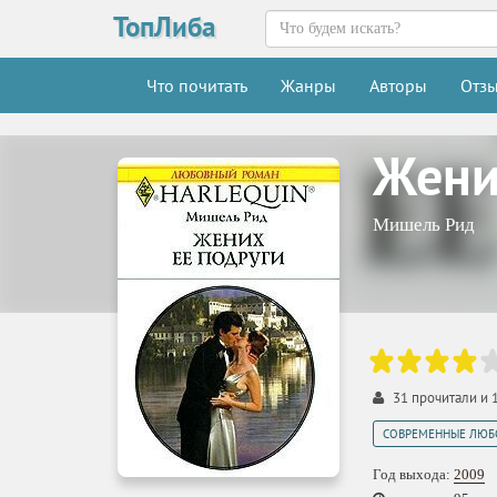
ТопЛиба
Что почитать
Жанры
Авторы
Отз
Жени
Мишель Рид
31
прочитали и
СОВРЕМЕННЫЕ ЛЮБ
Год выхода:
2009