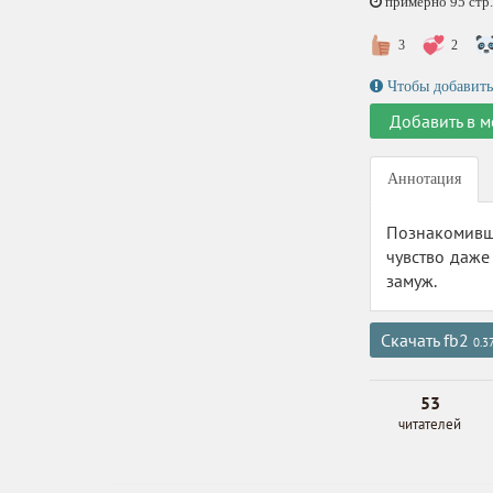
примерно 95 стр.,
3
2
Чтобы добавить
Добавить в м
Аннотация
Познакомивш
чувство даже
замуж.
Скачать fb2
0.3
53
читателей