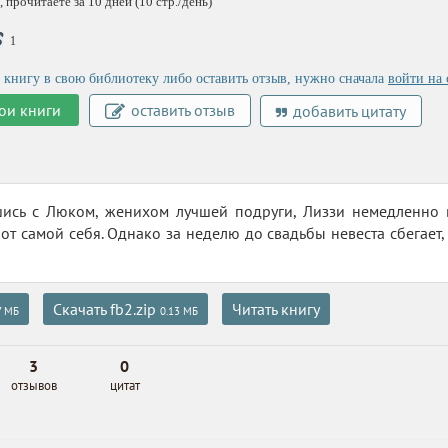
 прочитаете за 10 дней (10 стр./день)
1
 книгу в свою библиотеку либо оставить отзыв, нужно сначала
войти на 
ои книги
оставить отзыв
добавить цитату
ись с Люком, женихом лучшей подруги, Лиззи немедленно в
 от самой себя. Однако за неделю до свадьбы невеста сбегает,
Скачать fb2.zip
Читать книгу
7 МБ
0.13 МБ
3
0
отзывов
цитат