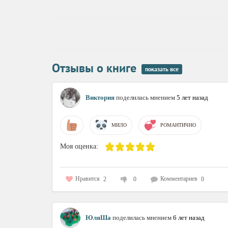
Отзывы о книге
показать все
Виктория
поделилась мнением
5 лет назад
МИЛО
РОМАНТИЧНО
Моя оценка:
Нравится
Комментариев
2
0
0
ЮляШа
поделилась мнением
6 лет назад