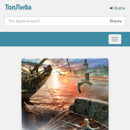
ТопЛиба
Войти
Искать
Меню