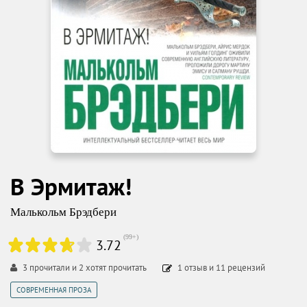
В Эрмитаж!
Малькольм Брэдбери
(
99+
)
3.72
3
прочитали и
2
хотят прочитать
1
отзыв
и
11
рецензий
СОВРЕМЕННАЯ ПРОЗА