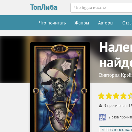
ТопЛиба
Что почитать
Жанры
Авторы
Отз
Нале
найд
Виктория Крэй
9
прочитали и
1
2 раза прочи
ЛЮБОВНАЯ ФАНТАС