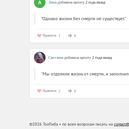
Анна
добавила цитату
2 года назад
"Однако жизни без смерти не существует."
Нравится
1
0
Светлана
добавила цитату
2 года назад
"Мы отделили жизнь от смерти, и заполни
Нравится
2
0
©2026 ТопЛиба • по всем вопросам писать на
contact@