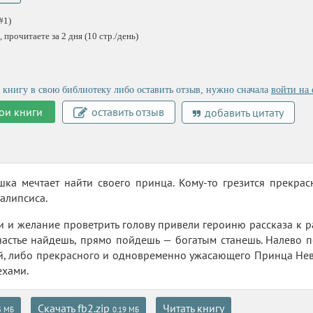
#1)
 прочитаете за 2 дня (10 стр./день)
 книгу в свою библиотеку либо оставить отзыв, нужно сначала
войти на 
ои книги
оставить отзыв
добавить цитату
ка мечтает найти своего принца. Кому-то грезится прекрас
алипсиса.
и и желание проветрить голову привели героиню рассказа к рас
частье найдешь, прямо пойдешь — богатым станешь. Налево 
й, либо прекрасного и одновременно ужасающего Принца Нев
ехами.
Скачать fb2.zip
Читать книгу
5 МБ
0.19 МБ