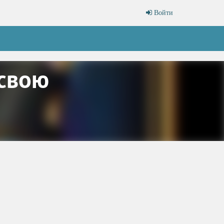
Войти
 свою