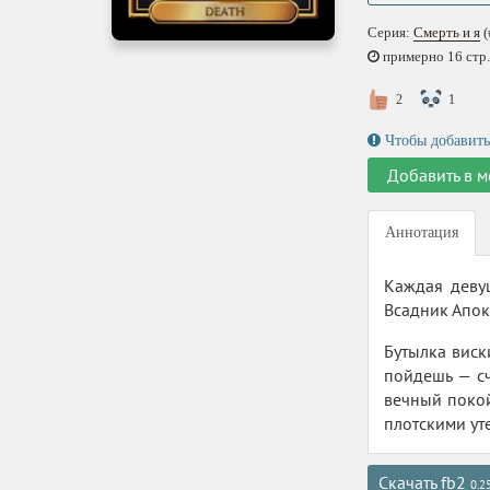
Серия:
Смерть и я
(
примерно 16 стр.,
2
1
Чтобы добавить
Добавить в м
Аннотация
Каждая девуш
Всадник Апок
Бутылка виск
пойдешь — с
вечный поко
плотскими ут
Скачать fb2
0.2