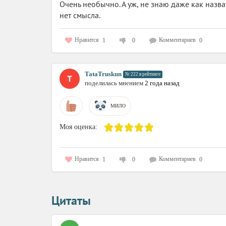
Очень необычно. А уж, не знаю даже как назва
нет смысла.
Нравится
Комментариев
1
0
0
TataTruskun
№ 222 в рейтинге
поделилась мнением
2 года назад
МИЛО
Моя оценка:
Нравится
Комментариев
1
0
0
Цитаты