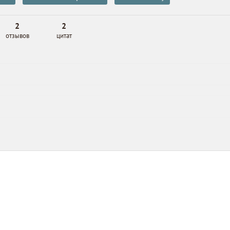
2
2
отзывов
цитат