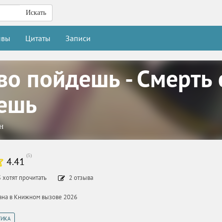
Искать
ывы
Цитаты
Записи
во пойдешь - Смерть
ешь
н
(
5
)
4.41
5
хотят прочитать
2
отзыва
тана в Книжном вызове 2026
ТИКА