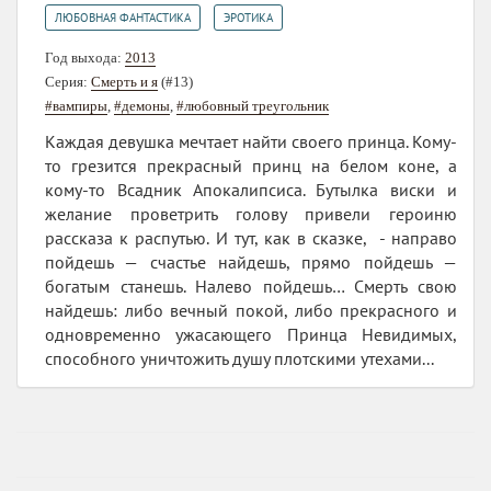
,
ЛЮБОВНАЯ ФАНТАСТИКА
ЭРОТИКА
Год выхода:
2013
Серия:
Смерть и я
(#13)
#вампиры
,
#демоны
,
#любовный треугольник
Каждая девушка мечтает найти своего принца. Кому-
то грезится прекрасный принц на белом коне, а
кому-то Всадник Апокалипсиса. Бутылка виски и
желание проветрить голову привели героиню
рассказа к распутью. И тут, как в сказке, - направо
пойдешь — счастье найдешь, прямо пойдешь —
богатым станешь. Налево пойдешь… Смерть свою
найдешь: либо вечный покой, либо прекрасного и
одновременно ужасающего Принца Невидимых,
способного уничтожить душу плотскими утехами...