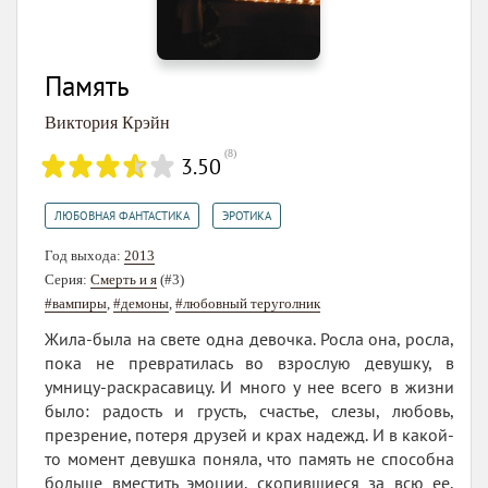
Память
Виктория Крэйн
(
8
)
3.50
,
ЛЮБОВНАЯ ФАНТАСТИКА
ЭРОТИКА
Год выхода:
2013
Серия:
Смерть и я
(#3)
#вампиры
,
#демоны
,
#любовный теруголник
Жила-была на свете одна девочка. Росла она, росла,
пока не превратилась во взрослую девушку, в
умницу-раскрасавицу. И много у нее всего в жизни
было: радость и грусть, счастье, слезы, любовь,
презрение, потеря друзей и крах надежд. И в какой-
то момент девушка поняла, что память не способна
больше вместить эмоции, скопившиеся за всю ее,