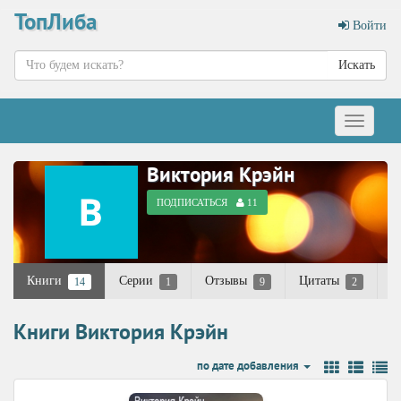
ТопЛиба
Войти
Искать
Меню
Виктория Крэйн
ПОДПИСАТЬСЯ
11
Книги
Серии
Отзывы
Цитаты
К
14
1
9
2
Книги Виктория Крэйн
по дате добавления