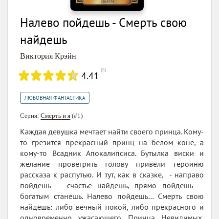
Налево пойдешь - Смерть свою
найдешь
Виктория Крэйн
(
5
)
4.41
ЛЮБОВНАЯ ФАНТАСТИКА
Серия:
Смерть и я
(#1)
Каждая девушка мечтает найти своего принца. Кому-
то грезится прекрасный принц на белом коне, а
кому-то Всадник Апокалипсиса. Бутылка виски и
желание проветрить голову привели героиню
рассказа к распутью. И тут, как в сказке, - направо
пойдешь — счастье найдешь, прямо пойдешь —
богатым станешь. Налево пойдешь… Смерть свою
найдешь: либо вечный покой, либо прекрасного и
одновременно ужасающего Принца Невидимых,