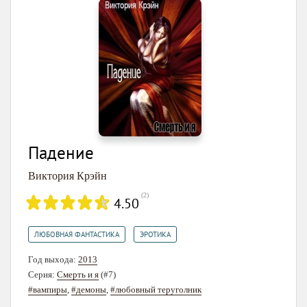
Падение
Виктория Крэйн
(
2
)
4.50
,
ЛЮБОВНАЯ ФАНТАСТИКА
ЭРОТИКА
Год выхода:
2013
Серия:
Смерть и я
(#7)
#вампиры
,
#демоны
,
#любовный теруголник