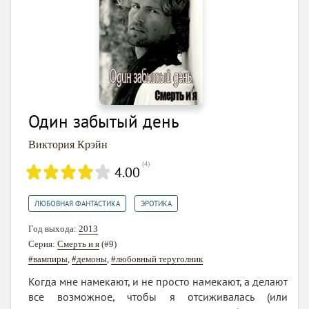
Один забытый день
Виктория Крэйн
(
4
)
4.00
,
ЛЮБОВНАЯ ФАНТАСТИКА
ЭРОТИКА
Год выхода:
2013
Серия:
Смерть и я
(#9)
#вампиры
,
#демоны
,
#любовный теруголник
Когда мне намекают, и не просто намекают, а делают
все возможное, чтобы я отсиживалась (или