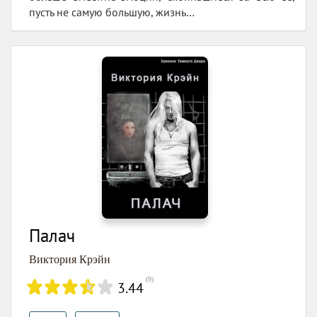
пусть не самую большую, жизнь…
Палач
Виктория Крэйн
(
9
)
3.44