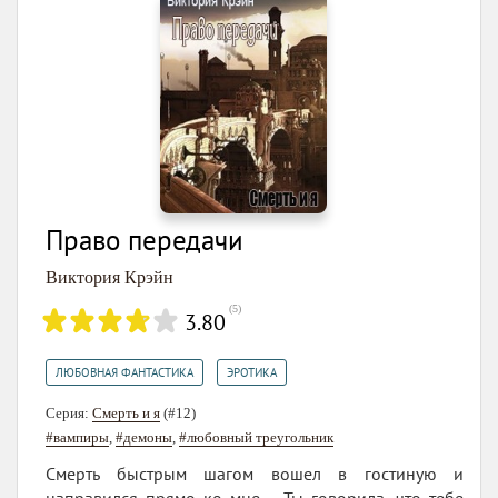
Право передачи
Виктория Крэйн
(
5
)
3.80
,
ЛЮБОВНАЯ ФАНТАСТИКА
ЭРОТИКА
Серия:
Смерть и я
(#12)
#вампиры
,
#демоны
,
#любовный треугольник
Смерть быстрым шагом вошел в гостиную и
направился прямо ко мне.— Ты говорила, что тебе