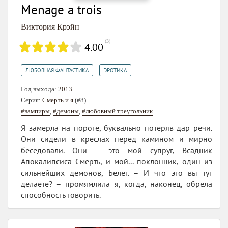
Menage a trois
Виктория Крэйн
(
3
)
4.00
,
ЛЮБОВНАЯ ФАНТАСТИКА
ЭРОТИКА
Год выхода:
2013
Серия:
Смерть и я
(#8)
#вампиры
,
#демоны
,
#любовный треугольник
Я замерла на пороге, буквально потеряв дар речи.
Они сидели в креслах перед камином и мирно
беседовали. Они – это мой супруг, Всадник
Апокалипсиса Смерть, и мой... поклонник, один из
сильнейших демонов, Белет. – И что это вы тут
делаете? – промямлила я, когда, наконец, обрела
способность говорить.