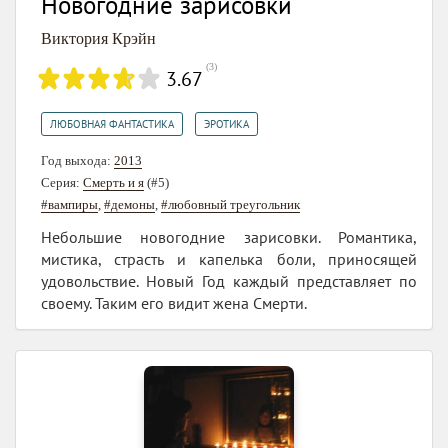
Новогодние зарисовки
Виктория Крэйн
(
3
)
3.67
,
ЛЮБОВНАЯ ФАНТАСТИКА
ЭРОТИКА
Год выхода:
2013
Серия:
Смерть и я
(#5)
#вампиры
,
#демоны
,
#любовный треугольник
Небольшие новогодние зарисовки. Романтика,
мистика, страсть и капелька боли, приносящей
удовольствие. Новый Год каждый представляет по
своему. Таким его видит жена Смерти.