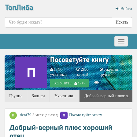
ТопЛиба
Войти
Искать
Меню
Посоветуйте книгу
1747
2806
открытая
участников
записей
группа
ВСТУПИТЬ
1747
Группа
Записи
Участники
Добрый-верный плюс х...
deni79
3 месяца назад
Посоветуйте книгу
Добрый-верный плюс хороший
отец