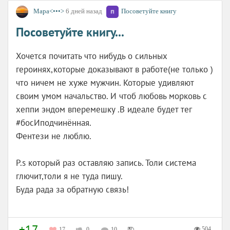
Мара<•••>
6 дней назад
Посоветуйте книгу
Посоветуйте книгу...
Хочется почитать что нибудь о сильных
героинях,которые доказывают в работе(не только )
что ничем не хуже мужчин. Которые удивляют
своим умом начальство. И чтоб любовь морковь с
хеппи эндом вперемешку .В идеале будет тег
#босИподчинённая.
Фентези не люблю.
P.s который раз оставляю запись. Толи система
глючит,толи я не туда пишу.
Буда рада за обратную связь!
+17
504
17
0
10