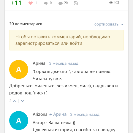
+11
403
11
0
20