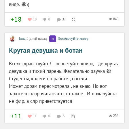
виде. 😄))
+18
840
18
0
37
Inna
5 дней назад
Посоветуйте книгу
Крутая девушка и ботан
Всем здравствуйте! Посоветуйте книги, где крутая
девушка и тихий парень. Желательно заучка 😅
Студенты, колеги по работе , соседи.
Может дорам пересмотрела , не знаю. Но вот
захотелось прочитать что-то такое. И пожалуйста
не флр, а слр приветствуется
+11
256
11
0
6