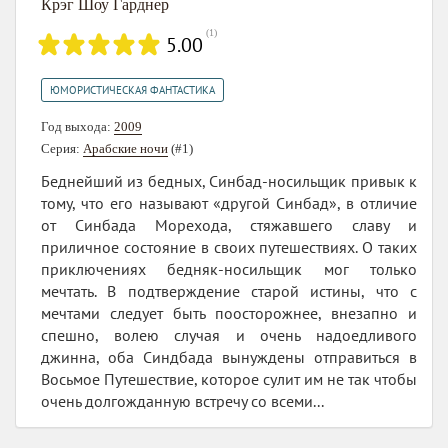
Крэг Шоу Гарднер
(
1
)
5.00
ЮМОРИСТИЧЕСКАЯ ФАНТАСТИКА
Год выхода:
2009
Серия:
Арабские ночи
(#1)
Беднейший из бедных, Синбад-носильщик привык к
тому, что его называют «другой Синбад», в отличие
от Синбада Морехода, стяжавшего славу и
приличное состояние в своих путешествиях. О таких
приключениях бедняк-носильщик мог только
мечтать. В подтверждение старой истины, что с
мечтами следует быть поосторожнее, внезапно и
спешно, волею случая и очень надоедливого
джинна, оба Синдбада вынуждены отправиться в
Восьмое Путешествие, которое сулит им не так чтобы
очень долгожданную встречу со всеми...