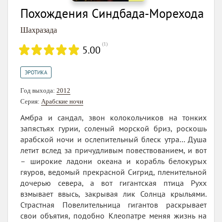
Похождения Синдбада-Морехода
Шахразада
(
1
)
5.00
ЭРОТИКА
Год выхода:
2012
Серия:
Арабские ночи
Амбра и сандал, звон колокольчиков на тонких
запястьях гурии, соленый морской бриз, роскошь
арабской ночи и ослепительный блеск утра… Душа
летит вслед за причудливым повествованием, и вот
– широкие ладони океана и корабль белокурых
гяуров, ведомый прекрасной Сигрид, пленительной
дочерью севера, а вот гигантская птица Рухх
взмывает ввысь, закрывая лик Солнца крыльями.
Страстная Повелительница гигантов раскрывает
свои объятия, подобно Клеопатре меняя жизнь на