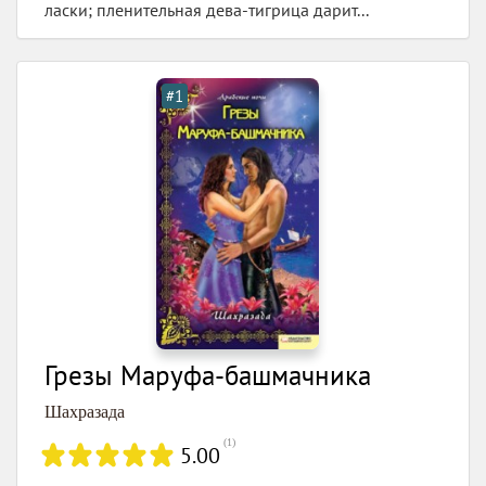
ласки; пленительная дева-тигрица дарит...
#1
Грезы Маруфа-башмачника
Шахразада
(
1
)
5.00