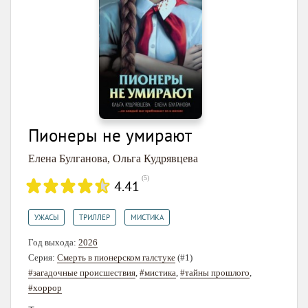
Пионеры не умирают
Елена Булганова
,
Ольга Кудрявцева
(
5
)
4.41
,
,
УЖАСЫ
ТРИЛЛЕР
МИСТИКА
Год выхода:
2026
Серия:
Смерть в пионерском галстуке
(#1)
#загадочные происшествия
,
#мистика
,
#тайны прошлого
,
#хоррор