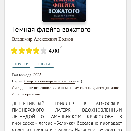
Темная флейта вожатого
Владимир Алексеевич Волков
(
1
)
4.00
,
ТРИЛЛЕР
ДЕТЕКТИВ
Год выхода:
2025
Серия:
Смерть в пионерском галстуке
(#3)
#загадочные исчезновения
,
#по мотивам сказок
,
#расследование
,
#тайны прошлого
ДЕТЕКТИВНЫЙ ТРИЛЛЕР В АТМОСФЕРЕ
ПИОНЕРСКОГО ЛАГЕРЯ, ВДОХНОВЛЕННЫЙ
ЛЕГЕНДОЙ О ГАМЕЛЬНСКОМ КРЫСОЛОВЕ. В
пионерском лагере «Белочка» бесследно пропадает
отряд из тридцати человек. Накануне вечером из