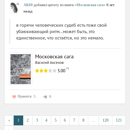
АК68
добавил цитату из книги
«Московская сага»
6 лет
назад
в горечи человеческих судеб есть тоже свой
убаюкивающий ритм...может быть, это
единственное, что остаётся, но это немало.
Московская сага
Василий Аксенов
(
5
)
3.00
Нравится
5
0
«
1
2
3
4
5
6
7
8
...
120
121