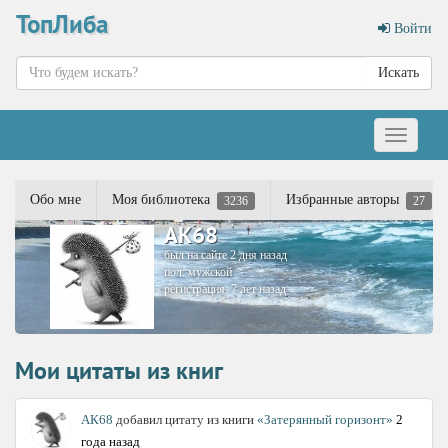
ТопЛиба
Войти
Искать
Меню
Обо мне
Моя библиотека
Избранные авторы
3236
27
АК68
был на сайте 2 дня назад
пол: мужской
регистрация: 7 лет назад
Мои цитаты из книг
АК68
добавил цитату из книги
«Затерянный горизонт»
2
года назад