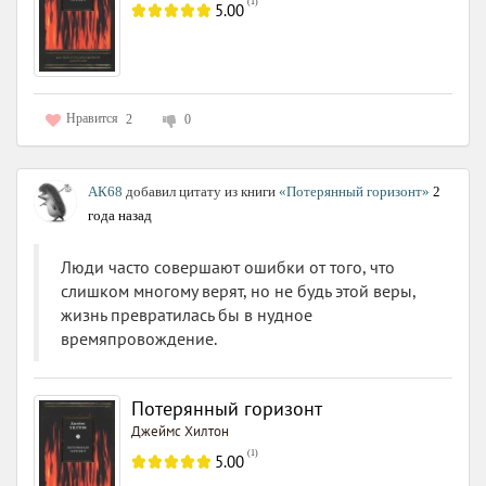
(
1
)
5.00
Нравится
2
0
АК68
добавил цитату из книги
«Потерянный горизонт»
2
года назад
Люди часто совершают ошибки от того, что
слишком многому верят, но не будь этой веры,
жизнь превратилась бы в нудное
времяпровождение.
Потерянный горизонт
Джеймс Хилтон
(
1
)
5.00