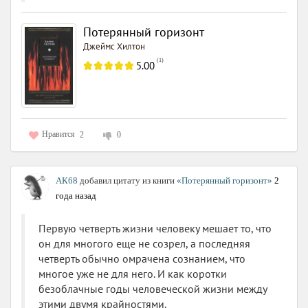
Потерянный горизонт
Джеймс Хилтон
(
1
)
5.00
Нравится
2
0
АК68
добавил цитату из книги
«Потерянный горизонт»
2
года назад
Первую четверть жизни человеку мешает то, что
он для многого еще не созрел, а последняя
четверть обычно омрачена сознанием, что
многое уже не для него. И как коротки
безоблачные годы человеческой жизни между
этими двумя крайностями.