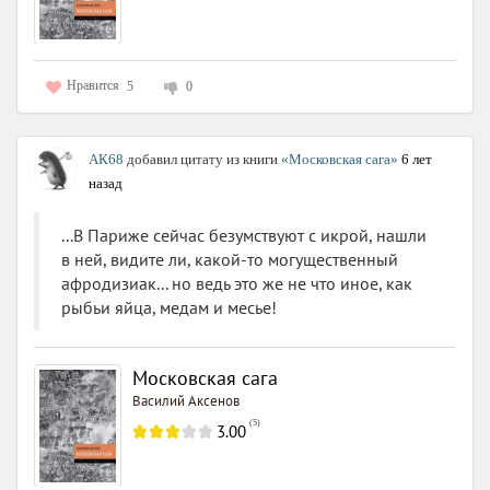
Нравится
5
0
АК68
добавил цитату из книги
«Московская сага»
6 лет
назад
...В Париже сейчас безумствуют с икрой, нашли
в ней, видите ли, какой-то могущественный
афродизиак... но ведь это же не что иное, как
рыбьи яйца, медам и месье!
Московская сага
Василий Аксенов
(
5
)
3.00