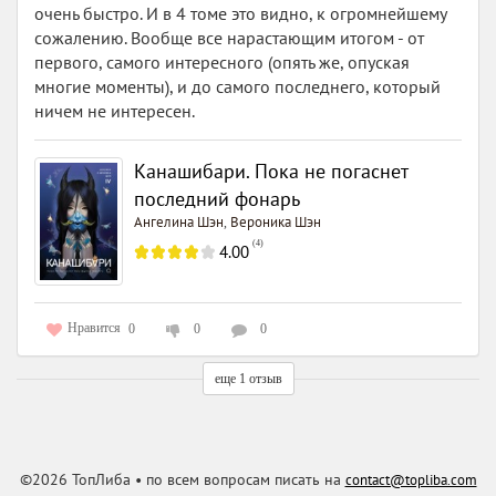
очень быстро. И в 4 томе это видно, к огромнейшему
сожалению. Вообще все нарастающим итогом - от
первого, самого интересного (опять же, опуская
многие моменты), и до самого последнего, который
ничем не интересен.
Канашибари. Пока не погаснет
последний фонарь
Ангелина Шэн
Вероника Шэн
,
(
4
)
4.00
Нравится
0
0
0
еще 1 отзыв
©2026 ТопЛиба • по всем вопросам писать на
contact@topliba.com