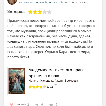
магического права. Брюнетка в бою»
1 месяц назад
Моя оценка:
Практически невозможно. Кара - центр мира и все с
ней носятся, все вокруг потакают. Я уже не говорю о
том, что мужчина, позиционировавшийся в самом
начале как отстраненный, без части души, эдакая
«ледышка», мгновенно превратился в…идиота. Но
два сапога пара. Слов нет, но хотя бы читабельно и
есть какой-то интерес. Однако Кара - центр мира,
просто бесит
Академия магического права.
Брюнетка в бою
Наталья Жильцова
Азалия Еремеева
,
(
99+
)
4.24
Нравится
2
0
0