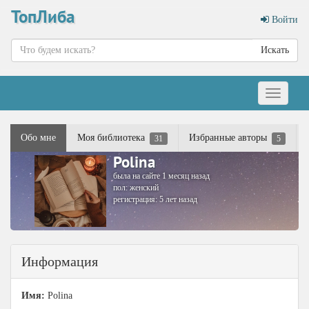
ТопЛиба
Войти
Искать
Меню
Обо мне
Моя библиотека
Избранные авторы
31
5
Polina
была на сайте 1 месяц назад
пол: женский
регистрация: 5 лет назад
Информация
Имя:
Polina