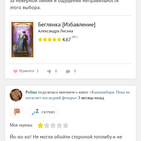
за неверной линии и ощущения неправильности
этого выбора.
Беглянка [Избавление]
Александра Лисина
(
99+
)
4.67
Нравится
3
0
0
Polina
поделилась мнением о книге
«Канашибари. Пока не
погаснет последний фонарь»
3 месяца назад
СКУЧНО
Моя оценка:
Йо-хо-хо! Не могла обойти стороной топлибу и не