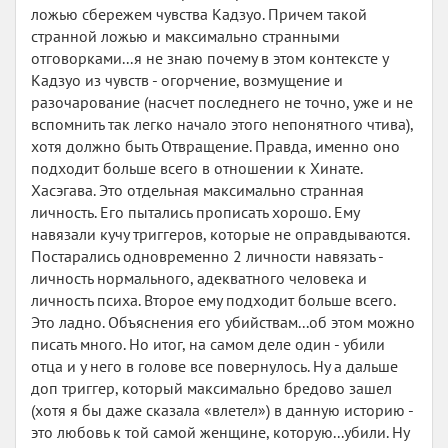
ложью сбережем чувства Кадзуо. Причем такой
странной ложью и максимально странными
отговорками...я не знаю почему в этом контексте у
Кадзуо из чувств - огорчение, возмущение и
разочарование (насчет последнего не точно, уже и не
вспомнить так легко начало этого непонятного чтива),
хотя должно быть Отвращение. Правда, именно оно
подходит больше всего в отношении к Хинате.
Хасэгава. Это отдельная максимально странная
личность. Его пытались прописать хорошо. Ему
навязали кучу триггеров, которые не оправдываются.
Постарались одновременно 2 личности навязать -
личность нормального, адекватного человека и
личность психа. Второе ему подходит больше всего.
Это ладно. Объяснения его убийствам...об этом можно
писать много. Но итог, на самом деле один - убили
отца и у него в голове все повернулось. Ну а дальше
доп триггер, который максимально бредово зашел
(хотя я бы даже сказала «влетел») в данную историю -
это любовь к той самой женщине, которую...убили. Ну