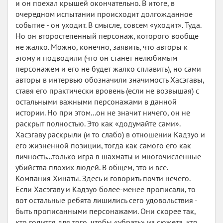
и он поехал крышей окончательно. В итоге, в
очередном испытании происходит долгожданное
событие - он уходит. В смысле, совсем «уходит». Туда.
Но он второстепенный персонаж, которого вообще
не жалко. Можно, конечно, заявить, что авторы к
этому и подводили (что он станет нелюбимым
персонажем и его не будет жалко сплавить), но сами
авторы в интервью обозначили значимость Хасэгавы,
ставя его практически вровень (если не возвышая) с
остальными важными персонажами в данной
истории. Но при этом...он не значит ничего, он не
раскрыт полностью. Это как «додумайте сами».
Хасэгаву раскрыли (и то слабо) в отношении Кадзуо и
его жизненной позиции, тогда как самого его как
личность...только игра в шахматы и многочисленные
убийства плохих людей. В общем, это и всё.
Компания Хинаты. Здесь и говорить почти нечего.
Если Хасэгаву и Кадзуо более-менее прописали, то
вот остальные ребята лишились сего удовольствия -
быть прописанными персонажами. Они скорее так,
кто годится для того, чтобы «убрать» из сюжета, кто