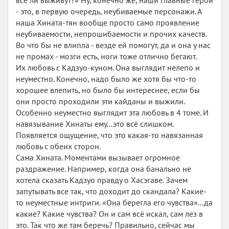
все ли выживут?» Ну, конечно же, наши главные герои
- это, в первую очередь, неубиваемые персонажи. А
наша Хината-тян вообще просто само проявление
неубиваемости, непрошибаемости и прочих качеств.
Во что бы не влипла - везде ей помогут, да и она у нас
не промах - мозги есть, ноги тоже отлично бегают.
Их любовь с Кадзуо-куном. Она выглядит нелепо и
неуместно. Конечно, надо было же хотя бы что-то
хорошее влепить, но было бы интереснее, если бы
они просто проходили эти кайданы и выжили.
Особенно неуместно выглядит эта любовь в 4 томе. И
навязывание Хинаты ему...это всё слишком.
Появляется ощущение, что это какая-то навязанная
любовь с обеих сторон.
Сама Хината. Моментами вызывает огромное
раздражение. Например, когда она банально не
хотела сказать Кадзуо правду о Хасэгаве. Зачем
запутывать все так, что доходит до скандала? Какие-
то неуместные интриги. «Она берегла его чувства»...да
какие? Какие чувства? Он и сам всё искал, сам лез в
это. Так что же там беречь? Правильно, сейчас мы