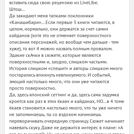
вставить сюда свою рецензию из LiveLibe.
Штош…
Да закидают меня тапками поклонники
«Канашибари»... Если первые 3 книги читаются, в
целом, нормально, они держатся за счет самих
кайданов (хотя это не отменяет поверхностного
описания персонажей, но вообще чем дальше - тем
хуже), то вот 4 можно назвать полным провалом.
Эдакие скАчки в сюжете, которые являются
поверхностными и, заодно, слишком частыми.
История слишком «спешит» и авторы слишком много
постарались впихнуть невпихуемого. И событий,
эмоций настолько много, что они уже читаются
просто поверхностно.
Да, здесь японский сеттинг и да, здесь сама задумка
кроется как раз в этих ёкаях и кайданах, НО...в 4 томе
ёкаев становится настолько много, что ты уже ничего
не запоминаешь, ты со вздохом начинаешь
переворачивать очередную страницу. Сюжет начинает
навевать скуку. Даже не держится интерес в плане: «А