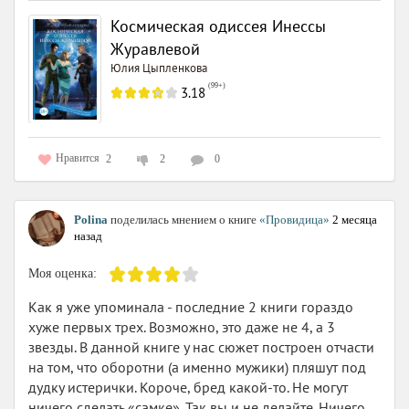
Космическая одиссея Инессы
Журавлевой
Юлия Цыпленкова
(
99+
)
3.18
Нравится
2
2
0
Polina
поделилась мнением о книге
«Провидица»
2 месяца
назад
Моя оценка:
Как я уже упоминала - последние 2 книги гораздо
хуже первых трех. Возможно, это даже не 4, а 3
звезды. В данной книге у нас сюжет построен отчасти
на том, что оборотни (а именно мужики) пляшут под
дудку истерички. Короче, бред какой-то. Не могут
ничего сделать «самке». Так вы и не делайте. Ничего.