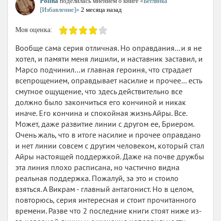
Polina
поделилась мнением о книге
«Беглянка
[Избавление]»
2 месяца назад
Моя оценка:
Вообще сама серия отличная. Но оправдания…и я не
хотел, и памяти меня лишили, и наставник заставил, и
Марсо подчинил…и главная героиня, что страдает
всепрощением, оправдывает насилие и прочее… есть
смутное ощущение, что здесь действительно все
должно было закончиться его кончиной и никак
иначе. Его кончина и спокойная жизнь Айры. Все.
Может, даже развитие линии с другом ее, Бриером.
Очень жаль, что в итоге насилие и прочее оправдано
и нет линии совсем с другим человеком, который стал
Айры настоящей поддержкой. Даже на почве дружбы
эта линия плохо расписана, но частично видна
реальная поддержка. Пожалуй, за это и стоило
взяться. А Викрам - главный антагонист. Но в целом,
повторюсь, серия интересная и стоит прочитанного
времени. Разве что 2 последние книги стоят ниже из-