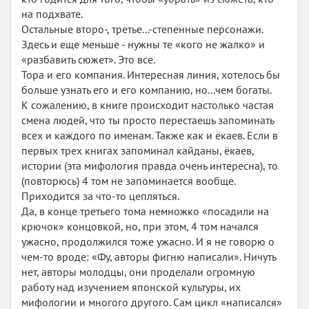
на подхвате.
Остальные второ-, третье...-степенные персонажи.
Здесь и еще меньше - нужны те «кого не жалко» и
«разбавить сюжет». Это все.
Тора и его компания. Интересная линия, хотелось бы
больше узнать его и его компанию, но...чем богаты.
К сожалению, в книге происходит настолько частая
смена людей, что ты просто перестаешь запоминать
всех и каждого по именам. Также как и ёкаев. Если в
первых трех книгах запоминал кайданы, ёкаев,
истории (эта мифология правда очень интересна), то
(повторюсь) 4 том не запоминается вообще.
Приходится за что-то цепляться.
Да, в конце третьего тома немножко «посадили на
крючок» концовкой, но, при этом, 4 том начался
ужасно, продолжился тоже ужасно. И я не говорю о
чем-то вроде: «Фу, авторы фигню написали». Ничуть
нет, авторы молодцы, они проделали огромную
работу над изучением японской культуры, их
мифологии и многого другого. Сам цикл «написался»