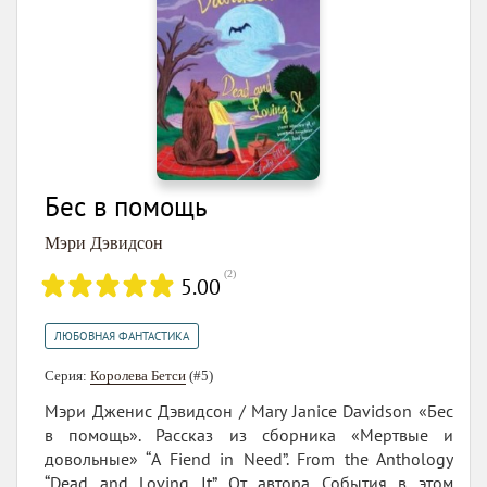
Бес в помощь
Мэри Дэвидсон
(
2
)
5.00
ЛЮБОВНАЯ ФАНТАСТИКА
Серия:
Королева Бетси
(#5)
Мэри Дженис Дэвидсон / Mary Janice Davidson «Бес
в помощь». Рассказ из сборника «Мертвые и
довольные» “A Fiend in Need”. From the Anthology
“Dead and Loving It” От автора События в этом