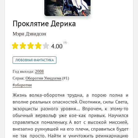
Проклятие Дерика
Мэри Дэвидсон
(
4
)
4.00
ЛЮБОВНАЯ ФАНТАСТИКА
Год выхода:
2008
Серия:
Оборотни Уиндхема
(#1)
#оборотни
Жизнь волка-оборотня трудна, а порою полна и
вполне реальных опасностей. Охотники, силы Света,
экзорцисты разного уровня… Впрочем, к этому-то
обычный вервольф уже кое-как привык. Научился
справляться помаленьку. А вот с высокой миссией,
внезапно рухнувшей на его плечи, справиться будет
не так просто. Найти и уничтожить реинкарнацию