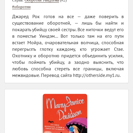
Серия:
Оборотни Уиндхема
(#2)
#оборотни
Джаред Рок готов на все — даже поверить в
существование оборотней, — лишь бы найти и
покарать убийцу своей сестры. Все ниточки ведут его
в поместье Уиндэм… Вот только там на его пути
встает Мойра, очаровательная волчица, способная
перегрызть глотку каждому, кто угрожает Стае.
Охотнику и оборотню придется объединить усилия,
чтобы поймать убийцу, а заодно выяснить, что
любовь способна стереть все границы, включая
межвидовые. Перевод сайта http://otherside.my1.ru.