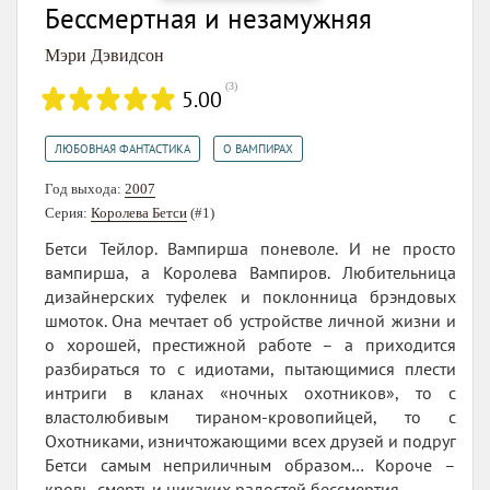
Бессмертная и незамужняя
Мэри Дэвидсон
(
3
)
5.00
,
ЛЮБОВНАЯ ФАНТАСТИКА
О ВАМПИРАХ
Год выхода:
2007
Серия:
Королева Бетси
(#1)
Бетси Тейлор. Вампирша поневоле. И не просто
вампирша, а Королева Вампиров. Любительница
дизайнерских туфелек и поклонница брэндовых
шмоток. Она мечтает об устройстве личной жизни и
о хорошей, престижной работе – а приходится
разбираться то с идиотами, пытающимися плести
интриги в кланах «ночных охотников», то с
властолюбивым тираном-кровопийцей, то с
Охотниками, изничтожающими всех друзей и подруг
Бетси самым неприличным образом… Короче –
кровь, смерть и никаких радостей бессмертия....