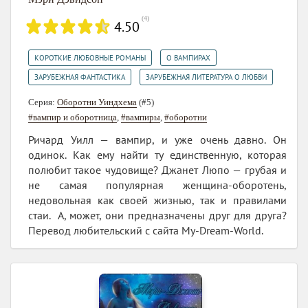
(
4
)
4.50
,
,
КОРОТКИЕ ЛЮБОВНЫЕ РОМАНЫ
О ВАМПИРАХ
,
ЗАРУБЕЖНАЯ ФАНТАСТИКА
ЗАРУБЕЖНАЯ ЛИТЕРАТУРА О ЛЮБВИ
Серия:
Оборотни Уиндхема
(#5)
#вампир и оборотница
,
#вампиры
,
#оборотни
Ричард Уилл — вампир, и уже очень давно. Он
одинок. Как ему найти ту единственную, которая
полюбит такое чудовище? Джанет Люпо — грубая и
не самая популярная женщина-оборотень,
недовольная как своей жизнью, так и правилами
стаи. А, может, они предназначены друг для друга?
Перевод любительский с сайта My-Dream-World.