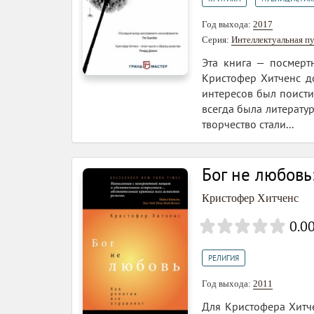
Год выхода:
2017
Серия:
Интеллектуальная п
Эта книга — посмертн
Кристофер Хитченс до
интересов был поисти
всегда была литерату
творчество стали...
Бог не любовь
Кристофер Хитченс
0.0
РЕЛИГИЯ
Год выхода:
2011
Для Кристофера Хитче