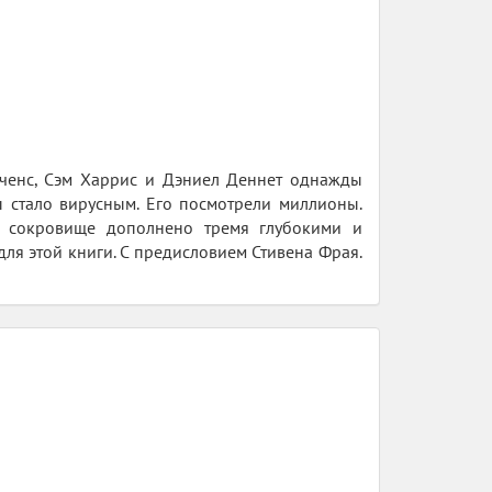
тченс, Сэм Харрис и Дэниел Деннет однажды
ды стало вирусным. Его посмотрели миллионы.
ое сокровище дополнено тремя глубокими и
ля этой книги. С предисловием Стивена Фрая.