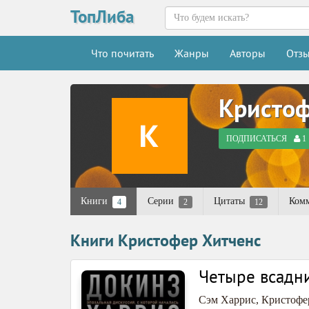
ТопЛиба
Что почитать
Жанры
Авторы
Отз
Кристоф
ПОДПИСАТЬСЯ
1
Книги
Серии
Цитаты
Ком
4
2
12
Книги Кристофер Хитченс
Четыре всадни
Сэм Харрис
,
Кристофе