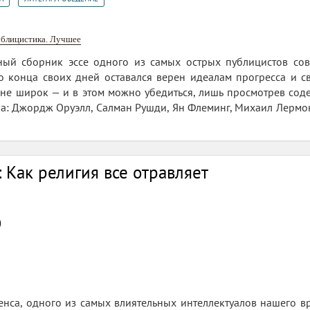
ублицистика. Лучшее
ый сборник эссе одного из самых острых публицистов совре
 конца своих дней оставался верен идеалам прогресса и св
не широк — и в этом можно убедиться, лишь просмотрев сод
ра: Джордж Оруэлл, Салман Рушди, Ян Флеминг, Михаил Лермонт
: Как религия все отравляет
0
нса, одного из самых влиятельных интеллектуалов нашего вр