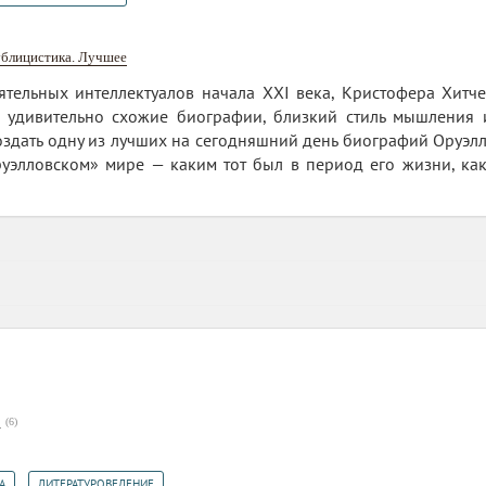
ублицистика. Лучшее
ятельных интеллектуалов начала XXI века, Кристофера Хитч
 удивительно схожие биографии, близкий стиль мышления и
оздать одну из лучших на сегодняшний день биографий Оруэлла
руэлловском» мире — каким тот был в период его жизни, как
(
6
)
7
,
А
ЛИТЕРАТУРОВЕДЕНИЕ