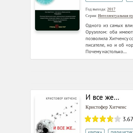
Год выхода:
2017
Серия:
Интеллектуальная п
Одного из самых вли
Оруэллом: оба имеют
позволила Хитченсу с
писателе, но и об «о
Почему настолько...
И все же…
Кристофер Хитченс
3.6
,
КРИТИКА
ПУБЛИЦИСТИК