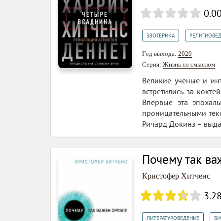
0.0
,
ЭЗОТЕРИКА
РЕЛИГИОВЕ
Год выхода:
2020
Серия:
Жизнь со смыслом
Великие ученые и ин
встретились за кокте
Впервые эта эпохаль
проницательными текс
Ричард Докинз – выда
Почему так ва
Кристофер Хитченс
3.2
,
ЛИТЕРАТУРОВЕДЕНИЕ
БИ