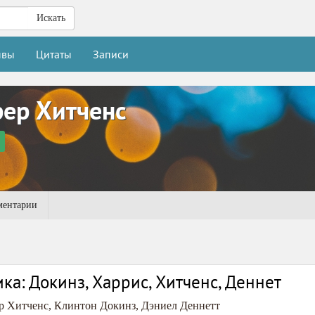
Искать
ывы
Цитаты
Записи
ер Хитченс
ментарии
ка: Докинз, Харрис, Хитченс, Деннет
р Хитченс
,
Клинтон Докинз
,
Дэниел Деннетт