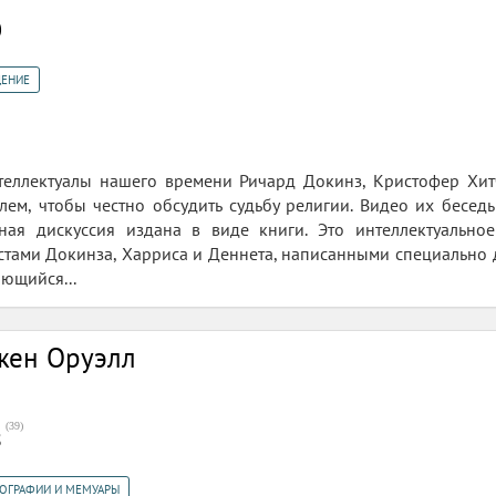
0
ДЕНИЕ
теллектуалы нашего времени Ричард Докинз, Кристофер Хи
йлем, чтобы честно обсудить судьбу религии. Видео их бесе
ная дискуссия издана в виде книги. Это интеллектуальн
тами Докинза, Харриса и Деннета, написанными специально д
ющийся...
жен Оруэлл
(
39
)
8
ОГРАФИИ И МЕМУАРЫ