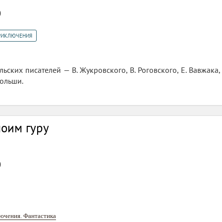
0
РИКЛЮЧЕНИЯ
льских писателей — В. Жукровского, В. Роговского, Е. Вавжак
ольши.
моим гуру
0
ючения. Фантастика