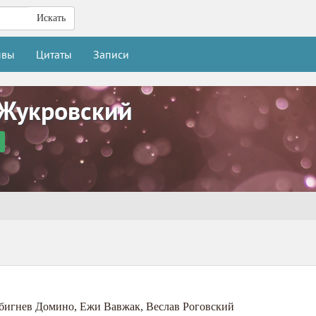
Искать
ывы
Цитаты
Записи
 Жукровский
бигнев Домино
,
Ежи Вавжак
,
Веслав Роговский