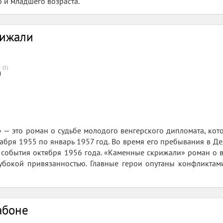
 и младшего возраста.
рижали
(
1
)
0
— это роман о судьбе молодого венгерского дипломата, кот
абря 1955 по январь 1957 год. Во время его пребывания в Дел
 события октября 1956 года. «Каменные скрижали» роман о 
убокой привязанностью. Главные герои опутаны конфликта
абоне