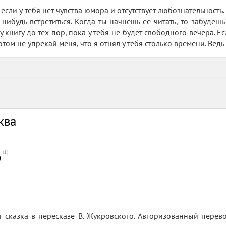
 если у тебя нет чувства юмора и отсутствует любознательность. 
-нибудь встретиться. Когда ты начнешь ее читать, то забудеш
у книгу до тех пор, пока у тебя не будет свободного вечера. 
отом не упрекай меня, что я отнял у тебя столько времени. Ведь
ква
(
1
)
0
 сказка в пересказе В. Жукровского. Авторизованный перево