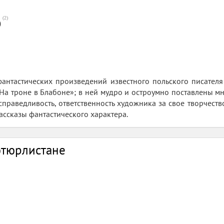
(
2
)
0
антастических произведений известного польского писателя 
На троне в Блабоне»; в ней мудро и остроумно поставлены 
 справедливость, ответственность художника за свое творчеств
ссказы фантастического характера.
ютюрлистане