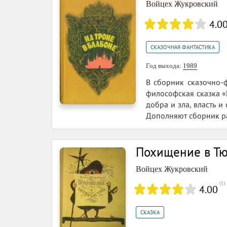
Войцех Жукровский
4.0
СКАЗОЧНАЯ ФАНТАСТИКА
Год выхода:
1989
В сборник сказочно-ф
философская сказка «
добра и зла, власть и
Дополняют сборник ра
Похищение в Т
Войцех Жукровский
(
1
)
4.00
СКАЗКА