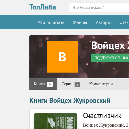
ТопЛиба
Что почитать
Жанры
Авторы
Отз
Войцех
ПОДПИСАТЬСЯ
0
Книги
Серии
Комментарии
6
2
Книги Войцех Жукровский
Счастливчик
Войцех Жукровский
,
З