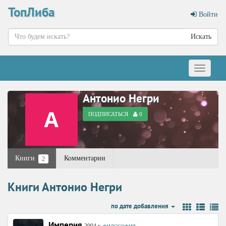
ТопЛиба
Войти
Искать
Меню
Антонио Негри
ПОДПИСАТЬСЯ
0
Книги
Комментарии
2
Книги Антонио Негри
по дате добавления
Империя