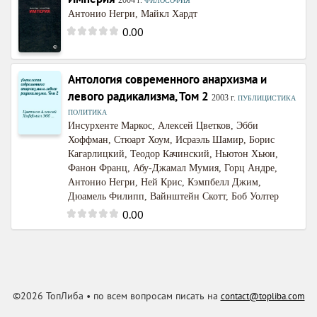
2004
г.
ФИЛОСОФИЯ
Антонио Негри
,
Майкл Хардт
0.00
Антология современного анархизма и
левого радикализма, Том 2
,
2003
г.
ПУБЛИЦИСТИКА
ПОЛИТИКА
Инсурхенте Маркос
,
Алексей Цветков
,
Эбби
Хоффман
,
Стюарт Хоум
,
Исраэль Шамир
,
Борис
Кагарлицкий
,
Теодор Качинский
,
Ньютон Хьюи
,
Фанон Франц
,
Абу-Джамал Мумия
,
Горц Андре
,
Антонио Негри
,
Ней Крис
,
Кэмпбелл Джим
,
Дюамель Филипп
,
Вайнштейн Скотт
,
Боб Уолтер
0.00
©2026 ТопЛиба • по всем вопросам писать на
contact@topliba.com