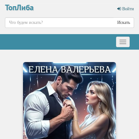
ТопЛиба
Войти
Искать
Меню