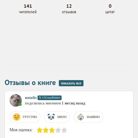
141
12
0
читателей
отзывов
цитат
Отзывы о книге
показать все
natalis
№ 116 в рейтинге
поделилась мнением
1 месяц назад
ГРУСТНО
МИЛО
НАИВНО
Моя оценка: