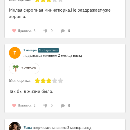
Милая сиропная миниатюрка.Не раздражает-уже
хорошо.
Нравится
3
0
0
Тамара
№ 71 в рейтинге
поделилась мнением
2 месяца назад
В ОТПУСК
Моя оценка:
Так бы в жизни было.
Нравится
2
0
0
Yana
поделилась мнением
2 месяца назад