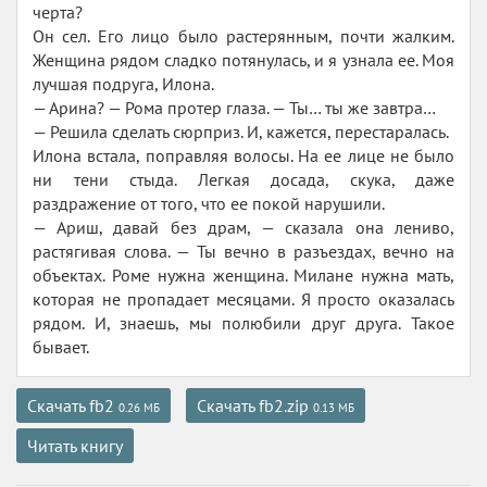
черта?
Он сел. Его лицо было растерянным, почти жалким.
Женщина рядом сладко потянулась, и я узнала ее. Моя
лучшая подруга, Илона.
— Арина? — Рома протер глаза. — Ты… ты же завтра…
— Решила сделать сюрприз. И, кажется, перестаралась.
Илона встала, поправляя волосы. На ее лице не было
ни тени стыда. Легкая досада, скука, даже
раздражение от того, что ее покой нарушили.
— Ариш, давай без драм, — сказала она лениво,
растягивая слова. — Ты вечно в разъездах, вечно на
объектах. Роме нужна женщина. Милане нужна мать,
которая не пропадает месяцами. Я просто оказалась
рядом. И, знаешь, мы полюбили друг друга. Такое
бывает.
Скачать fb2
Скачать fb2.zip
0.26 МБ
0.13 МБ
Читать книгу