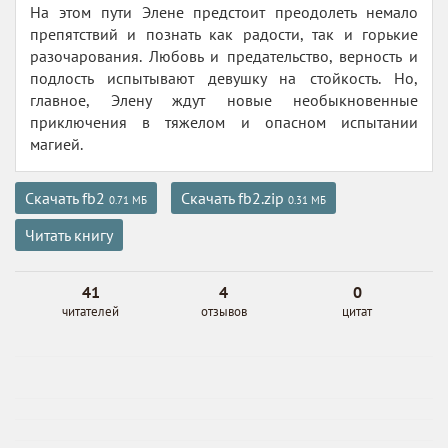
На этом пути Элене предстоит преодолеть немало
препятствий и познать как радости, так и горькие
разочарования. Любовь и предательство, верность и
подлость испытывают девушку на стойкость. Но,
главное, Элену ждут новые необыкновенные
приключения в тяжелом и опасном испытании
магией.
Скачать fb2
Скачать fb2.zip
0.71 МБ
0.31 МБ
Читать книгу
41
4
0
читателей
отзывов
цитат