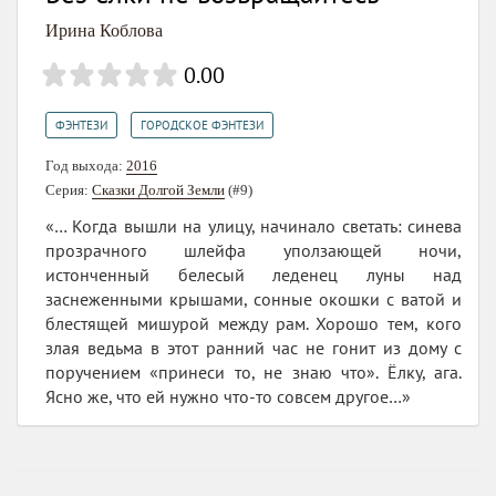
Ирина Коблова
0.00
,
ФЭНТЕЗИ
ГОРОДСКОЕ ФЭНТЕЗИ
Год выхода:
2016
Серия:
Сказки Долгой Земли
(#9)
«… Когда вышли на улицу, начинало светать: синева
прозрачного шлейфа уползающей ночи,
истонченный белесый леденец луны над
заснеженными крышами, сонные окошки с ватой и
блестящей мишурой между рам. Хорошо тем, кого
злая ведьма в этот ранний час не гонит из дому с
поручением «принеси то, не знаю что». Ёлку, ага.
Ясно же, что ей нужно что-то совсем другое…»