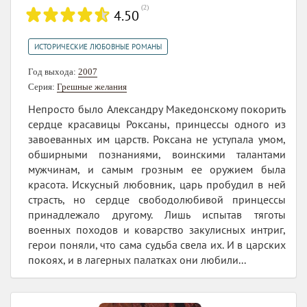
(
2
)
4.50
ИСТОРИЧЕСКИЕ ЛЮБОВНЫЕ РОМАНЫ
Год выхода:
2007
Серия:
Грешные желания
Непросто было Александру Македонскому покорить
сердце красавицы Роксаны, принцессы одного из
завоеванных им царств. Роксана не уступала умом,
обширными познаниями, воинскими талантами
мужчинам, и самым грозным ее оружием была
красота. Искусный любовник, царь пробудил в ней
страсть, но сердце свободолюбивой принцессы
принадлежало другому. Лишь испытав тяготы
военных походов и коварство закулисных интриг,
герои поняли, что сама судьба свела их. И в царских
покоях, и в лагерных палатках они любили...