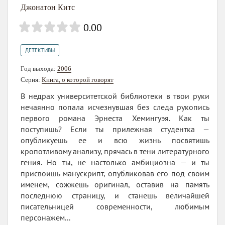
Джонатон Китс
0.00
ДЕТЕКТИВЫ
Год выхода:
2006
Серия:
Книга, о которой говорят
В недрах университетской библиотеки в твои руки
нечаянно попала исчезнувшая без следа рукопись
первого романа Эрнеста Хемингуэя. Как ты
поступишь? Если ты прилежная студентка —
опубликуешь ее и всю жизнь посвятишь
кропотливому анализу, прячась в тени литературного
гения. Но ты, не настолько амбициозна — и ты
присвоишь манускрипт, опубликовав его под своим
именем, сожжешь оригинал, оставив на память
последнюю страницу, и станешь величайшей
писательницей современности, любимым
персонажем...