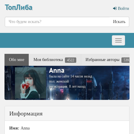
ТопЛиба
Войти
Искать
Меню
Обо мне
Моя библиотека
Избранные авторы
4522
5392
Anna
была на сайте 14 часов назад
пол: женский
регистрация: 8 лет назад
Информация
Имя:
Anna