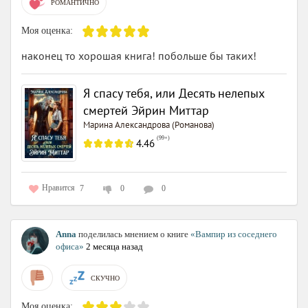
РОМАНТИЧНО
Моя оценка:
наконец то хорошая книга! побольше бы таких!
Я спасу тебя, или Десять нелепых
смертей Эйрин Миттар
Марина Александрова (Романова)
(
99+
)
4.46
Нравится
7
0
0
Anna
поделилась мнением о книге
«Вампир из соседнего
офиса»
2 месяца назад
СКУЧНО
Моя оценка: