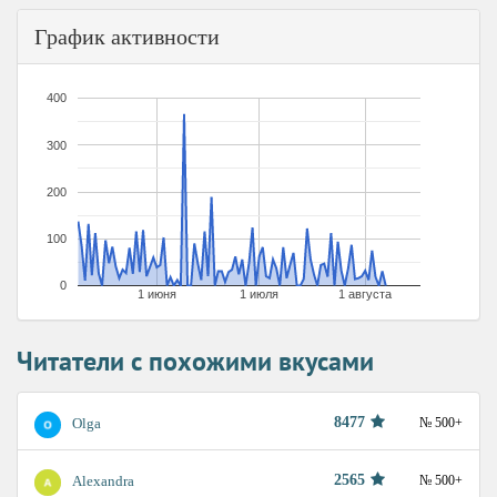
График активности
400
300
200
100
0
1 июня
1 июля
1 августа
Читатели с похожими вкусами
8477
Olga
№ 500+
2565
Alexandra
№ 500+