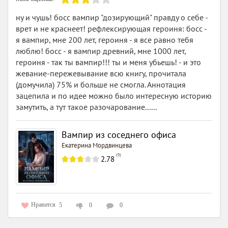
ну и чушь! босс вампир "дозирующий" правду о себе -
врет и не краснеет! рефлексирующая героиня: босс -
я вампир, мне 200 лет, героиня - я все равно тебя
люблю! босс - я вампир древний, мне 1000 лет,
героиня - так ты вампир!!! ты и меня убьешь! - и это
жевание-пережевывание всю книгу, прочитала
(домучила) 75% и больше не смогла. Аннотация
зацепила и по идее можно было интересную историю
замутить, а тут такое разочарование......
Вампир из соседнего офиса
Екатерина Мордвинцева
(
9
)
2.78
Нравится
5
0
0