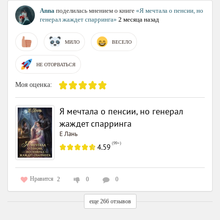
Anna
поделилась мнением о книге
«Я мечтала о пенсии, но
генерал жаждет спарринга»
2 месяца назад
МИЛО
ВЕСЕЛО
НЕ ОТОРВАТЬСЯ
Моя оценка:
Я мечтала о пенсии, но генерал
жаждет спарринга
Е Лань
(
99+
)
4.59
Нравится
2
0
0
еще 266 отзывов