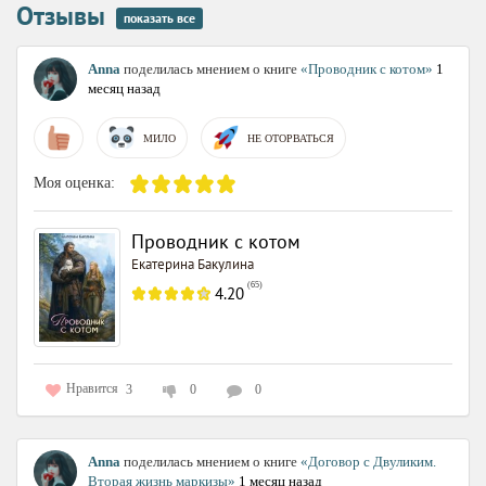
Отзывы
показать все
Anna
поделилась мнением о книге
«Проводник с котом»
1
месяц назад
МИЛО
НЕ ОТОРВАТЬСЯ
Моя оценка:
Проводник с котом
Екатерина Бакулина
(
65
)
4.20
Нравится
3
0
0
Anna
поделилась мнением о книге
«Договор с Двуликим.
Вторая жизнь маркизы»
1 месяц назад