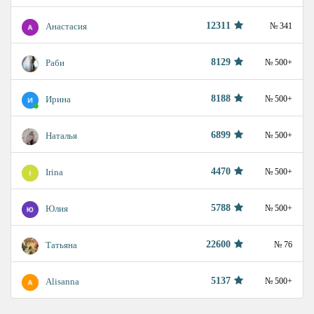
12311
Анастасия
№ 341
8129
Раби
№ 500+
8188
Ирина
№ 500+
6899
Наталья
№ 500+
4470
Irina
№ 500+
5788
Юлия
№ 500+
22600
Татьяна
№ 76
5137
Alisanna
№ 500+