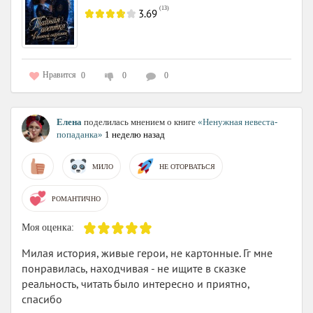
(
13
)
3.69
Нравится
0
0
0
Елена
поделилась мнением о книге
«Ненужная невеста-
попаданка»
1 неделю назад
МИЛО
НЕ ОТОРВАТЬСЯ
РОМАНТИЧНО
Моя оценка:
Милая история, живые герои, не картонные. Гг мне
понравилась, находчивая - не ищите в сказке
реальность, читать было интересно и приятно,
спасибо