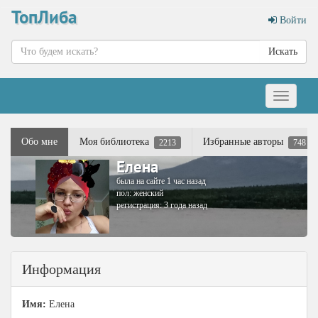
ТопЛиба
Войти
Искать
Меню
Обо мне
Моя библиотека
Избранные авторы
2213
748
Елена
была на сайте 1 час назад
пол: женский
регистрация: 3 года назад
Информация
Имя:
Елена