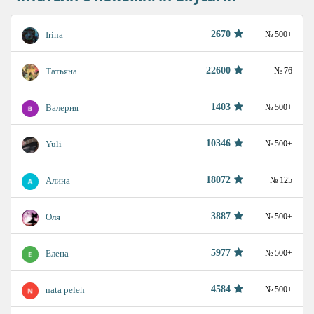
2670
Irina
№ 500+
22600
Татьяна
№ 76
1403
Валерия
№ 500+
10346
Yuli
№ 500+
18072
Алина
№ 125
3887
Оля
№ 500+
5977
Елена
№ 500+
4584
nata peleh
№ 500+