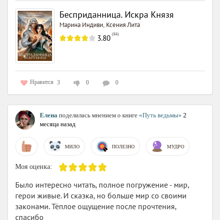
Бесприданница. Искра Князя
Марина Индиви
Ксения Лита
,
(
84
)
3.80
Нравится
3
0
0
Елена
поделилась мнением о книге
«Путь ведьмы»
2
месяца назад
МИЛО
ПОЛЕЗНО
МУДРО
Моя оценка:
Было интересно читать, полное погружение - мир,
герои живые. И сказка, но больше мир со своими
законами. Тёплое ощущение после прочтения,
спасибо