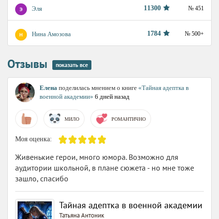
11300
Эля
№ 451
1784
Нина Амозова
№ 500+
Отзывы
показать все
Елена
поделилась мнением о книге
«Тайная адептка в
военной академии»
6 дней назад
МИЛО
РОМАНТИЧНО
Моя оценка:
Живенькие герои, много юмора. Возможно для
аудитории школьной, в плане сюжета - но мне тоже
зашло, спасибо
Тайная адептка в военной академии
Татьяна Антоник