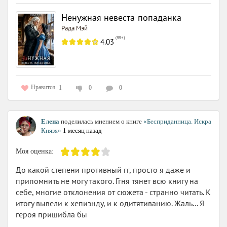
Ненужная невеста-попаданка
Рада Мэй
(
99+
)
4.03
Нравится
1
0
0
Елена
поделилась мнением о книге
«Бесприданница. Искра
Князя»
1 месяц назад
Моя оценка:
До какой степени противный гг, просто я даже и
припомнить не могу такого. Ггня тянет всю книгу на
себе, многие отклонения от сюжета - странно читать. К
итогу вывели к хепиэнду, и к одитятиванию. Жаль... Я
героя пришибла бы