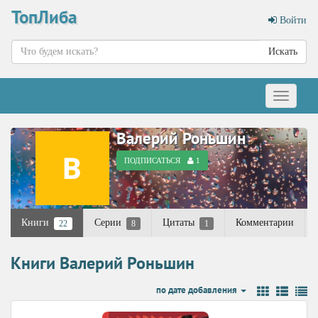
ТопЛиба
Войти
Искать
Меню
Валерий Роньшин
ПОДПИСАТЬСЯ
1
Книги
Серии
Цитаты
Комментарии
22
8
1
Книги Валерий Роньшин
по дате добавления