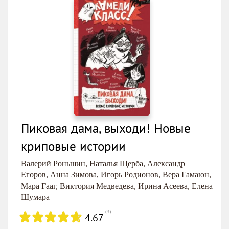
Пиковая дама, выходи! Новые
криповые истории
Валерий Роньшин
,
Наталья Щерба
,
Александр
Егоров
,
Анна Зимова
,
Игорь Родионов
,
Вера Гамаюн
,
Мара Гааг
,
Виктория Медведева
,
Ирина Асеева
,
Елена
Шумара
(
3
)
4.67