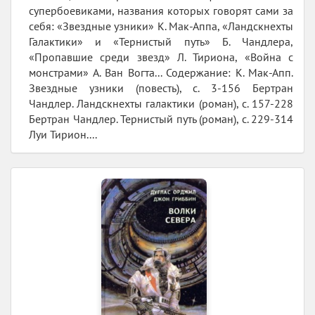
супербоевиками, названия которых говорят сами за
себя: «Звездные узники» К. Мак-Аппа, «Ландскнехты
Галактики» и «Тернистый путь» Б. Чандлера,
«Пропавшие среди звезд» Л. Тириона, «Война с
монстрами» А. Ван Вогта... Содержание: К. Мак-Апп.
Звездные узники (повесть), с. 3-156 Бертран
Чандлер. Ландскнехты галактики (роман), с. 157-228
Бертран Чандлер. Тернистый путь (роман), с. 229-314
Луи Тирион....