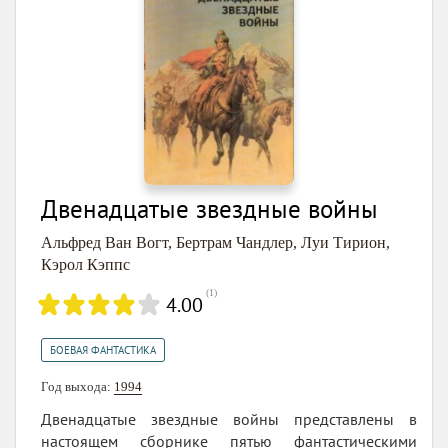
Двенадцатые звездные войны
Альфред Ван Вогт
,
Бертрам Чандлер
,
Луи Тирион
,
Кэрол Кэппс
(
1
)
4.00
БОЕВАЯ ФАНТАСТИКА
Год выхода:
1994
Двенадцатые звездные войны представлены в
настоящем сборнике пятью фантастическими