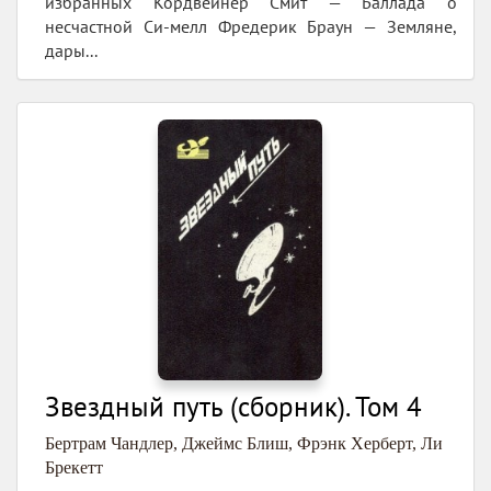
избранных Кордвейнер Смит — Баллада о
несчастной Си-мелл Фредерик Браун — Земляне,
дары...
Звездный путь (сборник). Том 4
Бертрам Чандлер
,
Джеймс Блиш
,
Фрэнк Херберт
,
Ли
Брекетт