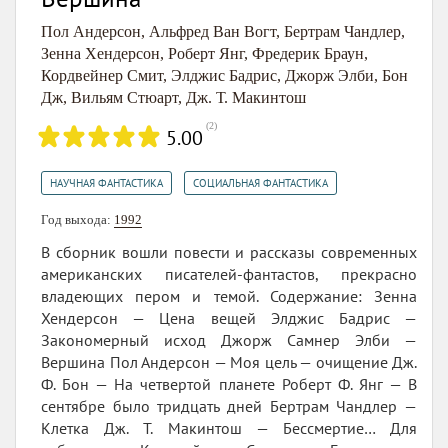
Пол Андерсон
,
Альфред Ван Вогт
,
Бертрам Чандлер
,
Зенна Хендерсон
,
Роберт Янг
,
Фредерик Браун
,
Кордвейнер Смит
,
Элджис Бадрис
,
Джорж Элби
,
Бон
Дж
,
Вильям Стюарт
,
Дж. Т. Макинтош
(
2
)
5.00
,
НАУЧНАЯ ФАНТАСТИКА
СОЦИАЛЬНАЯ ФАНТАСТИКА
Год выхода:
1992
В сборник вошли повести и рассказы современных
американских писателей-фантастов, прекрасно
владеющих пером и темой. Содержание: Зенна
Хендерсон — Цена вещей Элджис Бадрис —
Закономерный исход Джорж Самнер Элби —
Вершина Пол Андерсон — Моя цель — очищение Дж.
Ф. Бон — На четвертой планете Роберт Ф. Янг — В
сентябре было тридцать дней Бертрам Чандлер —
Клетка Дж. Т. Макинтош — Бессмертие… Для