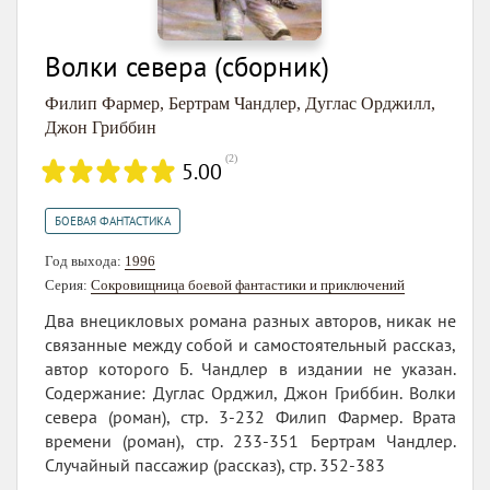
Волки севера (сборник)
Филип Фармер
,
Бертрам Чандлер
,
Дуглас Орджилл
,
Джон Гриббин
(
2
)
5.00
БОЕВАЯ ФАНТАСТИКА
Год выхода:
1996
Серия:
Сокровищница боевой фантастики и приключений
Два внецикловых романа разных авторов, никак не
связанные между собой и самостоятельный рассказ,
автор которого Б. Чандлер в издании не указан.
Содержание: Дуглас Орджил, Джон Гриббин. Волки
севера (роман), стр. 3-232 Филип Фармер. Врата
времени (роман), стр. 233-351 Бертрам Чандлер.
Случайный пассажир (рассказ), стр. 352-383