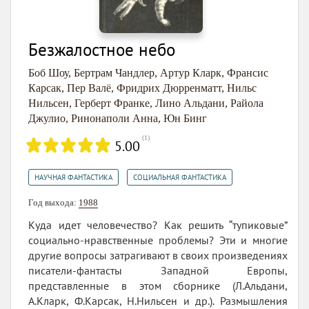
Безжалостное небо
Боб Шоу
,
Бертрам Чандлер
,
Артур Кларк
,
Франсис
Карсак
,
Пер Валё
,
Фридрих Дюрренматт
,
Нильс
Нильсен
,
Герберт Франке
,
Лино Альдани
,
Райола
Джулио
,
Ринонаполи Анна
,
Юн Бинг
(
1
)
5.00
,
НАУЧНАЯ ФАНТАСТИКА
СОЦИАЛЬНАЯ ФАНТАСТИКА
Год выхода:
1988
Куда идет человечество? Как решить “тупиковые”
социально-нравственные проблемы? Эти и многие
другие вопросы затрагивают в своих произведениях
писатели-фантасты Западной Европы,
представленные в этом сборнике (Л.Альдани,
А.Кларк, Ф.Карсак, Н.Нильсен и др.). Размышления