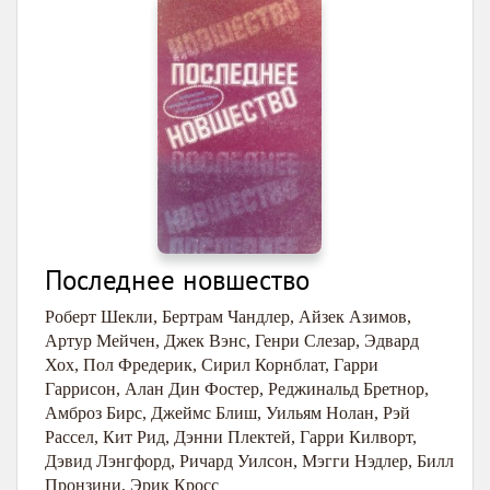
Последнее новшество
Роберт Шекли
,
Бертрам Чандлер
,
Айзек Азимов
,
Артур Мейчен
,
Джек Вэнс
,
Генри Слезар
,
Эдвард
Хох
,
Пол Фредерик
,
Сирил Корнблат
,
Гарри
Гаррисон
,
Алан Дин Фостер
,
Реджинальд Бретнор
,
Амброз Бирс
,
Джеймс Блиш
,
Уильям Нолан
,
Рэй
Рассел
,
Кит Рид
,
Дэнни Плектей
,
Гарри Килворт
,
Дэвид Лэнгфорд
,
Ричард Уилсон
,
Мэгги Нэдлер
,
Билл
Пронзини
,
Эрик Кросс