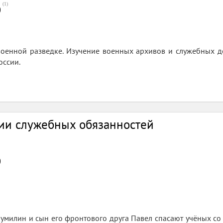
(
1
)
0
 военной разведке. Изучение военных архивов и служебных 
оссии.
ии служебных обязанностей
0
умилин и сын его фронтового друга Павел спасают учёных со л