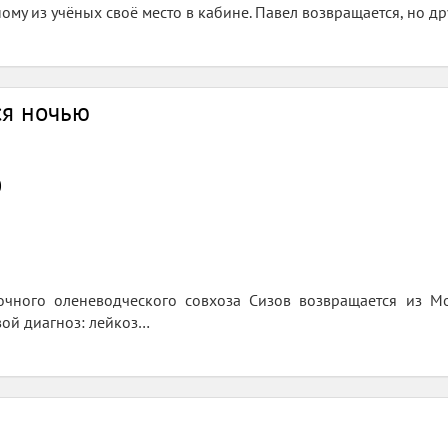
ному из учёных своё место в кабине. Павел возвращается, но д
ся ночью
0
очного оленеводческого совхоза Сизов возвращается из М
вой диагноз: лейкоз…