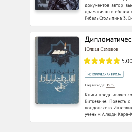
документов автор выс
драматичных обстояте
Гибель Столыпина 3. С
Дипломатичес
Юлиан Семенов
5.0
ИСТОРИЧЕСКАЯ ПРОЗА
Год выхода:
1959
Книга представляет с
Виткевиче. Повесть 
лондонского Интелли
ученым. А люди Кара-К