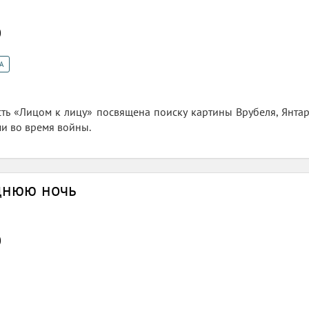
0
А
ть «Лицом к лицу» посвящена поиску картины Врубеля, Янтар
и во время войны.
однюю ночь
0