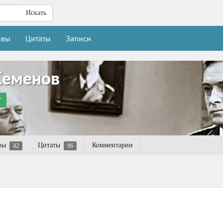
Искать
ывы
Цитаты
Записи
Семенов
7
вы
Цитаты
Комментарии
42
96