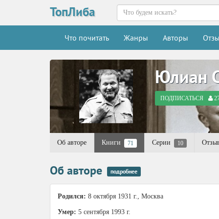
ТопЛиба
Что почитать
Жанры
Авторы
Отз
Юлиан 
ПОДПИСАТЬСЯ
2
Об авторе
Книги
Серии
Отзы
71
10
Об авторе
подробнее
Родился:
8 октября 1931 г., Москва
Умер:
5 сентября 1993 г.