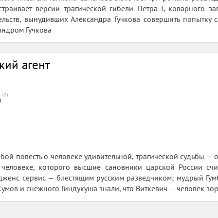
траивает версии трагической гибели Петра I, коварного за
льств, вынудивших Александра Гучкова совершить попытку са
индром Гучкова
кий агент
(
2
)
0
обой повесть о человеке удивительной, трагической судьбы — 
о человеке, которого высшие сановники царской России счи
дженс сервис — блестящим русским разведчиком; мудрый Гум
умов и снежного Гиндукуша знали, что Виткевич — человек зор