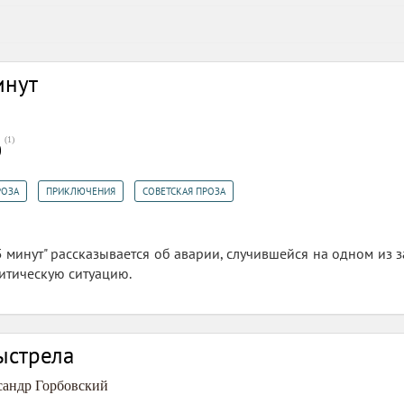
инут
(
1
)
0
,
,
РОЗА
ПРИКЛЮЧЕНИЯ
СОВЕТСКАЯ ПРОЗА
5 минут" рассказывается об аварии, случившейся на одном из 
итическую ситуацию.
ыстрела
сандр Горбовский