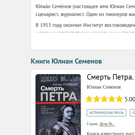
Юлиа́н Семёнов (настоящее имя Юлиан Семён
сценарист, журналист. Один из пионеров ж
В 1953 году окончил Институт востоковеде
и дари он владел также несколькими европ
журналистике: печатался в «Огоньке», «Пр
начиналось вовсе не с приключенческих ро
мое сердце», «Прощание с любимой женщин
Книги Юлиан Семенов
остросюжетным детективным повестям: «Пет
эти произведения были экранизированы. Но
Смерть Петра.
Семенова о Штирлице - «Семнадцать мгнов
и политического романа (МАДПР) и главным
Юлиан Семенов
«Совершенно секретно» и одноименной те
5.0
,
ИСТОРИЧЕСКАЯ ПРОЗА
С
Серия:
Дело №...
Книга известного рус