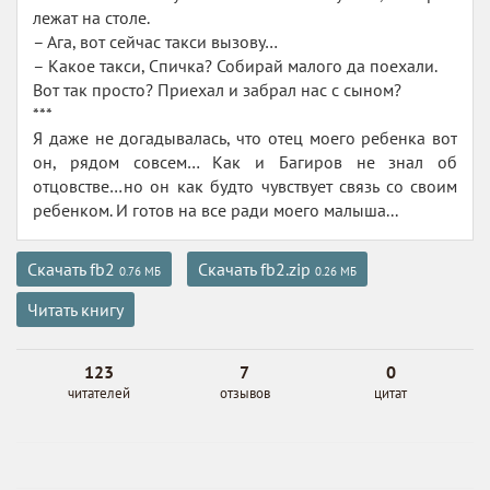
лежат на столе.
– Ага, вот сейчас такси вызову…
– Какое такси, Спичка? Собирай малого да поехали.
Вот так просто? Приехал и забрал нас с сыном?
***
Я даже не догадывалась, что отец моего ребенка вот
он, рядом совсем… Как и Багиров не знал об
отцовстве…но он как будто чувствует связь со своим
ребенком. И готов на все ради моего малыша...
Скачать fb2
Скачать fb2.zip
0.76 МБ
0.26 МБ
Читать книгу
123
7
0
читателей
отзывов
цитат