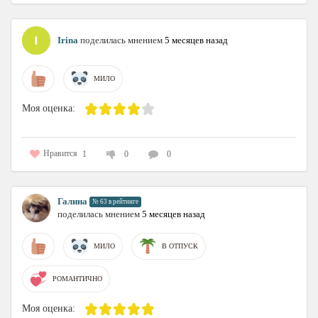
Irina
поделилась мнением
5 месяцев назад
МИЛО
Моя оценка:
Нравится
1
0
0
Галина
№ 63 в рейтинге
поделилась мнением
5 месяцев назад
МИЛО
В ОТПУСК
РОМАНТИЧНО
Моя оценка: