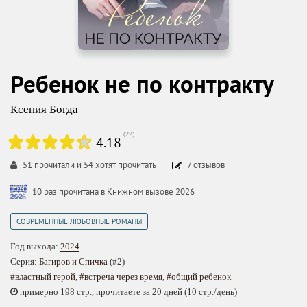
Ребенок не по контракту
Ксения Богда
(
22
)
4.18
51
прочитали и
54
хотят прочитать
7
отзывов
10 раз прочитана в Книжном вызове 2026
СОВРЕМЕННЫЕ ЛЮБОВНЫЕ РОМАНЫ
Год выхода:
2024
Серия:
Багиров и Спичка
(#2)
#властный герой
,
#встреча через время
,
#общий ребенок
примерно 198 стр., прочитаете за 20 дней (10 стр./день)