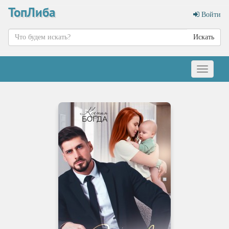
ТопЛиба
Войти
Искать
Меню