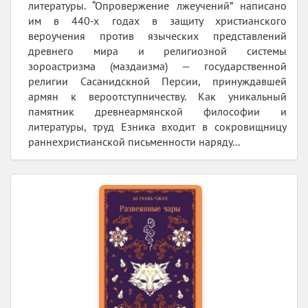
литературы. “Опровержение лжеучений” написано
им в 440-х годах в защиту христианского
вероучения против языческих представлений
древнего мира и религиозной системы
зороастризма (маздаизма) — государственной
религии Сасанидскной Персии, принуждавшей
армян к вероотступничеству. Как уникальный
памятник древнеармянской философии и
литературы, труд Езника входит в сокровищницу
раннехристианской письменности наряду...