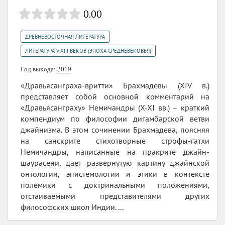
0.00
,
ДРЕВНЕВОСТОЧНАЯ ЛИТЕРАТУРА
ЛИТЕРАТУРА V-XIII ВЕКОВ (ЭПОХА СРЕДНЕВЕКОВЬЯ)
Год выхода:
2019
«Дравьясанграха-вритти» Брахмадевы (XIV в.)
представляет собой основной комментарий на
«Дравьясанграху» Немичандры (X-XI вв.) – краткий
компендиум по философии дигамбарской ветви
джайнизма. В этом сочинении Брахмадева, поясняя
на санскрите стихотворные строфы-гатхи
Немичандры, написанные на пракрите джайн-
шаурасени, дает развернутую картину джайнской
онтологии, эпистемологии и этики в контексте
полемики с доктринальными положениями,
отстаиваемыми представителями других
философских школ Индии. ...