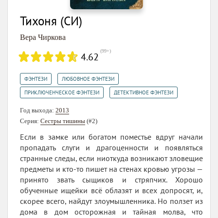
Тихоня (СИ)
Вера Чиркова
(
99+
)
4.62
,
,
ФЭНТЕЗИ
ЛЮБОВНОЕ ФЭНТЕЗИ
,
ПРИКЛЮЧЕНЧЕСКОЕ ФЭНТЕЗИ
ДЕТЕКТИВНОЕ ФЭНТЕЗИ
Год выхода:
2013
Серия:
Сестры тишины
(#2)
Если в замке или богатом поместье вдруг начали
пропадать слуги и драгоценности и появляться
странные следы, если ниоткуда возникают зловещие
предметы и кто-то пишет на стенах кровью угрозы —
принято звать сыщиков и стряпчих. Хорошо
обученные ищейки всё облазят и всех допросят, и,
скорее всего, найдут злоумышленника. Но ползет из
дома в дом осторожная и тайная молва, что