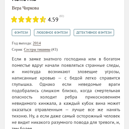
Вера Чиркова
(
82
)
4.59
,
,
ФЭНТЕЗИ
ЛЮБОВНОЕ ФЭНТЕЗИ
ДЕТЕКТИВНОЕ ФЭНТЕЗИ
Год выхода:
2014
Серия:
Сестры тишины
(#3)
Если в замке знатного господина или в богатом
поместье вдруг начали появляться странные следы,
и ниоткуда возникают зловещие угрозы,
написанные кровью — с бедой легко справится
глупышка. Однако если неведомые враги
подобрались слишком близко, когда смертельная
опасность холодит ребра прикосновением
невидимого кинжала, а каждый кубок вина может
оказаться отравленным — лучше все же нанять
тихоню. Ну, а если даже самый осторожный человек
не видит никакого разумного повода для тревоги, и,
тем более,...