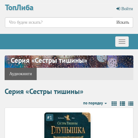
ТопЛиба
Войти
Искать
Меню
Серия «Сестры тишины»
Аудиокниги
Серия «Сестры тишины»
по порядку
#1