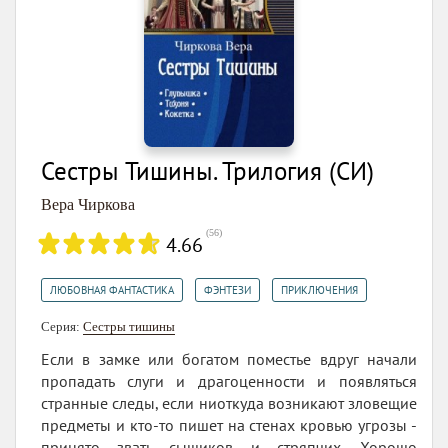
Сестры Тишины. Трилогия (СИ)
Вера Чиркова
(
56
)
4.66
,
,
ЛЮБОВНАЯ ФАНТАСТИКА
ФЭНТЕЗИ
ПРИКЛЮЧЕНИЯ
Серия:
Сестры тишины
Если в замке или богатом поместье вдруг начали
пропадать слуги и драгоценности и появляться
странные следы, если ниоткуда возникают зловещие
предметы и кто-то пишет на стенах кровью угрозы -
принято звать сыщиков и стряпчих. Хорошо