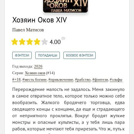
Хозяин Оков XIV
Павел Матисов
(
2
)
4.00
,
,
ФЭНТЕЗИ
ПОПАДАНЦЫ
БОЕВОЕ ФЭНТЕЗИ
Год выхода:
2026
Серия:
Хозяин оков
(#14)
#+18
,
#месть богине
,
#приключение
,
#рабство
,
#фэнтези
,
#эльфы
Перерождение малость не задалось. Меня закинуло
в самое отвратное тело, которое только можно себе
вообразить. Жалкого бродячего торговца, едва
сводящего концы с концами, да еще и страдающего
от неприятного проклятья. Вокруг бродят жуткие
монстры и опасные культисты, а у тебя лишь пара
рабов, которые мечтают тебя прирезать. Что ж, путь к