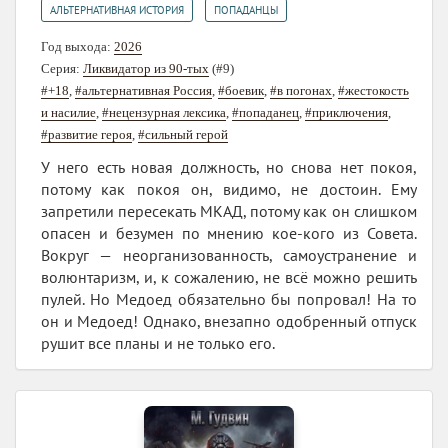
,
АЛЬТЕРНАТИВНАЯ ИСТОРИЯ
ПОПАДАНЦЫ
Год выхода:
2026
Серия:
Ликвидатор из 90-тых
(#9)
#+18
,
#альтернативная Россия
,
#боевик
,
#в погонах
,
#жестокость
и насилие
,
#нецензурная лексика
,
#попаданец
,
#приключения
,
#развитие героя
,
#сильный герой
У него есть новая должность, но снова нет покоя,
потому как покоя он, видимо, не достоин. Ему
запретили пересекать МКАД, потому как он слишком
опасен и безумен по мнению кое-кого из Совета.
Вокруг — неорганизованность, самоустранение и
волюнтаризм, и, к сожалению, не всё можно решить
пулей. Но Медоед обязательно бы попровал! На то
он и Медоед! Однако, внезапно одобренный отпуск
рушит все планы и не только его.