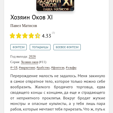
Хозяин Оков XI
Павел Матисов
(
3
)
4.33
,
,
ФЭНТЕЗИ
ПОПАДАНЦЫ
БОЕВОЕ ФЭНТЕЗИ
Год выхода:
2026
Серия:
Хозяин оков
(#11)
#+18
,
#маркетинг
,
#рабство
,
#фэнтези
,
#эльфы
Перерождение малость не задалось. Меня закинуло
в самое отвратное тело, которое только можно себе
вообразить. Жалкого бродячего торговца, едва
сводящего концы с концами, да еще и страдающего
от неприятного проклятья. Вокруг бродят жуткие
монстры и опасные культисты, а у тебя лишь пара
рабов, которые мечтают тебя прирезать. Что ж, путь к