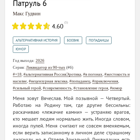
Патруль 6
Макс Гудвин
(
5
)
4.60
,
,
,
АЛЬТЕРНАТИВНАЯ ИСТОРИЯ
БОЕВИК
ПОПАДАНЦЫ
ЮМОР
Год выхода:
2026
Серия:
Ликвидатор из 90-тых
(#6)
#+18
,
#альтернативная РоссияЭротика
,
#в погонах
,
#жестокость и
насилие
,
#нецензурная лексика
,
#попаданец
,
#приключения
,
#сильный герой
,
#современность
,
#становление героя
,
#юмор
Меня зовут Вячеслав. Мой позывной — Четвертый.
Работаю на Родину там, где другие бессильны:
раскачиваю «лежачие камни» — устраняю врагов,
кто мешает людям нормально жить. Иногда словом,
иногда пулей. Меня считают не совсем вменяемым,
если верить записанному в личном деле страшному
диагнозу, но в Отделе Зональной Ликвидации есть