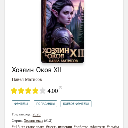
Хозяин Оков XII
Павел Матисов
(
2
)
4.00
,
,
ФЭНТЕЗИ
ПОПАДАНЦЫ
БОЕВОЕ ФЭНТЕЗИ
Год выхода:
2026
Серия:
Хозяин оков
(#12)
#+18
,
#в стане врага
,
#месть империи
,
#рабство
,
#фэнтези
,
#эльфы