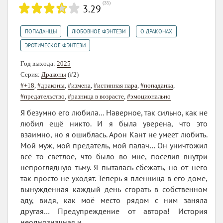
(
35
)
3.29
,
,
,
ПОПАДАНЦЫ
ЛЮБОВНОЕ ФЭНТЕЗИ
О ДРАКОНАХ
ЭРОТИЧЕСКОЕ ФЭНТЕЗИ
Год выхода:
2025
Серия:
Драконы
(#2)
#+18
,
#драконы
,
#измена
,
#истинная пара
,
#попаданка
,
#предательство
,
#разница в возрасте
,
#эмоционально
Я безумно его любила… Наверное, так сильно, как не
любил ещё никто. И я была уверена, что это
взаимно, но я ошиблась. Арон Кант не умеет любить.
Мой муж, мой предатель, мой палач… Он уничтожил
всё то светлое, что было во мне, поселив внутри
непроглядную тьму. Я пыталась сбежать, но от него
так просто не уходят. Теперь я пленница в его доме,
вынужденная каждый день сгорать в собственном
аду, видя, как моё место рядом с ним заняла
другая… Предупреждение от автора! История
неоднозначная и...