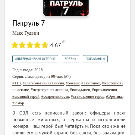
Патруль 7
Макс Гудвин
(
6
)
4.67
,
,
АЛЬТЕРНАТИВНАЯ ИСТОРИЯ
БОЕВИК
ПОПАДАНЦЫ
Год выхода:
2026
Серия:
Ликвидатор из 90-тых
(#7)
#+18
,
#альтернативная Россия
,
#боевик
,
#в погонах
,
#жестокость
и насилие
,
#нецензурная лексика
,
#попаданец
,
#приключения
,
#сильный герой
,
#современность
,
#становление героя
,
#Эротика
,
#юмор
В ОЗЛ есть неписаный закон: офицеры носят
позывные животных, а сержанты и исполнители
номера. Наш герой был Четвёртым. Пока свои же не
слили его в чужой стране без связи, без эвакуации,