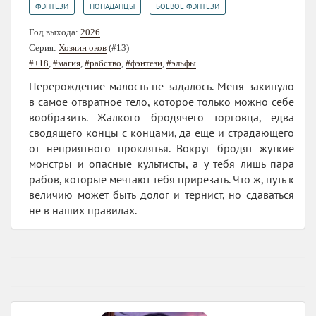
,
,
ФЭНТЕЗИ
ПОПАДАНЦЫ
БОЕВОЕ ФЭНТЕЗИ
Год выхода:
2026
Серия:
Хозяин оков
(#13)
#+18
,
#магия
,
#рабство
,
#фэнтези
,
#эльфы
Перерождение малость не задалось. Меня закинуло
в самое отвратное тело, которое только можно себе
вообразить. Жалкого бродячего торговца, едва
сводящего концы с концами, да еще и страдающего
от неприятного проклятья. Вокруг бродят жуткие
монстры и опасные культисты, а у тебя лишь пара
рабов, которые мечтают тебя прирезать. Что ж, путь к
величию может быть долог и тернист, но сдаваться
не в наших правилах.