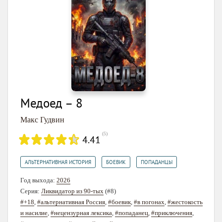
Медоед – 8
Макс Гудвин
(
5
)
4.41
,
,
АЛЬТЕРНАТИВНАЯ ИСТОРИЯ
БОЕВИК
ПОПАДАНЦЫ
Год выхода:
2026
Серия:
Ликвидатор из 90-тых
(#8)
#+18
,
#альтернативная Россия
,
#боевик
,
#в погонах
,
#жестокость
и насилие
,
#нецензурная лексика
,
#попаданец
,
#приключения
,