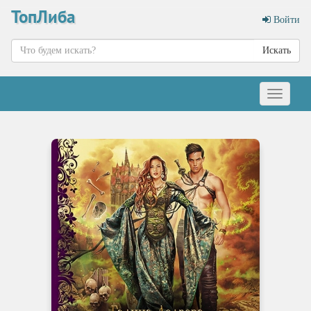
ТопЛиба
Войти
Искать
Меню