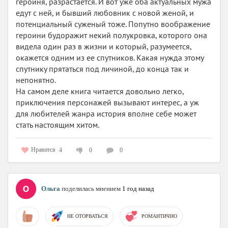
героиня, разрастается. И вот уже оба актуальных мужа
едут с ней, и бывший любовник с новой женой, и
потенциальный суженый тоже. Попутно воображение
героини будоражит некий полукровка, которого она
видела один раз в жизни и который, разумеется,
окажется одним из ее спутников. Какая нужда этому
спутнику прятаться под личиной, до конца так и
непонятно.
На самом деле книга читается довольно легко,
приключения персонажей вызывают интерес, а уж
для любителей жанра история вполне себе может
стать настоящим хитом.
Нравится
4
0
0
Ольга
поделилась мнением
1 год назад
НЕ ОТОРВАТЬСЯ
РОМАНТИЧНО