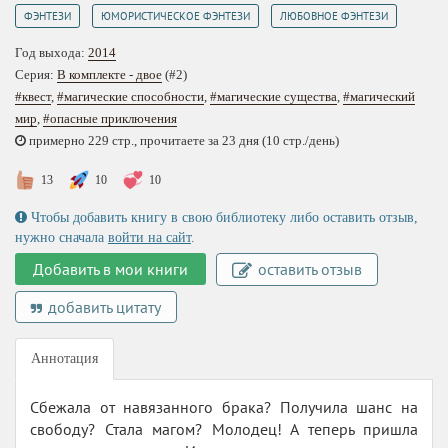
,
,
ФЭНТЕЗИ
ЮМОРИСТИЧЕСКОЕ ФЭНТЕЗИ
ЛЮБОВНОЕ ФЭНТЕЗИ
Год выхода:
2014
Серия:
В комплекте - двое
(#2)
#квест
,
#магические способности
,
#магические существа
,
#магический
мир
,
#опасные приключения
примерно 229 стр., прочитаете за 23 дня (10 стр./день)
13
10
10
Чтобы добавить книгу в свою библиотеку либо оставить отзыв,
нужно сначала
войти на сайт
.
Добавить в мои книги
оставить отзыв
добавить цитату
Аннотация
Сбежала от навязанного брака? Получила шанс на
свободу? Стала магом? Молодец! А теперь пришла