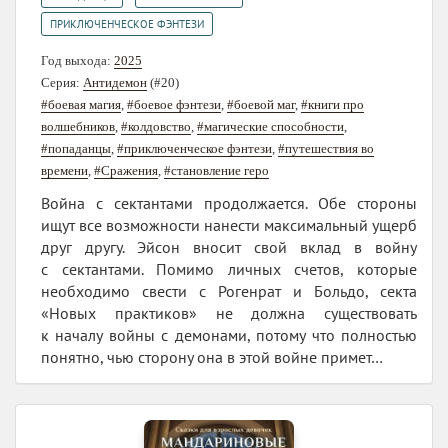
ПРИКЛЮЧЕНЧЕСКОЕ ФЭНТЕЗИ
Год выхода:
2025
Серия:
Антидемон
(#20)
#боевая магия
,
#боевое фэнтези
,
#боевой маг
,
#книги про
волшебников
,
#колдовство
,
#магические способности
,
#попаданцы
,
#приключенческое фэнтези
,
#путешествия во
времени
,
#Сражения
,
#становление геро
Война с сектантами продолжается. Обе стороны
ищут все возможности нанести максимальный ущерб
друг другу. Эйсон вносит свой вклад в войну
с сектантами. Помимо личных счетов, которые
необходимо свести с Рогенрат и Больдо, секта
«Новых практиков» не должна существовать
к началу войны с демонами, потому что полностью
понятно, чью сторону она в этой войне примет…