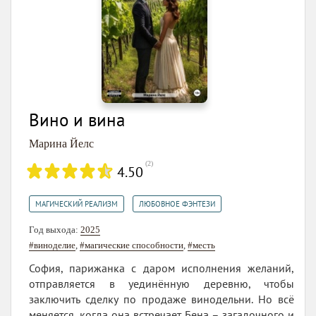
Вино и вина
Марина Йелс
(
2
)
4.50
,
МАГИЧЕСКИЙ РЕАЛИЗМ
ЛЮБОВНОЕ ФЭНТЕЗИ
Год выхода:
2025
#виноделие
,
#магические способности
,
#месть
София, парижанка с даром исполнения желаний,
отправляется в уединённую деревню, чтобы
заключить сделку по продаже винодельни. Но всё
меняется, когда она встречает Бена – загадочного и