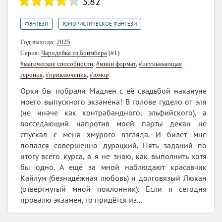
3.82
,
ФЭНТЕЗИ
ЮМОРИСТИЧЕСКОЕ ФЭНТЕЗИ
Год выхода:
2025
Серия:
Чародейка из Бримбера
(#1)
#магические способности
,
#мини формат
,
#неунывающая
героиня
,
#приключения
,
#юмор
Орки бы побрали Мадлен с её свадьбой накануне
моего выпускного экзамена! В голове гудело от эля
(не иначе как контрабандного, эльфийского), а
восседающий напротив моей парты декан не
спускал с меня хмурого взгляда. И билет мне
попался совершенно дурацкий. Пять заданий по
итогу всего курса, а я не знаю, как выполнить хотя
бы одно. А ещё за мной наблюдают красавчик
Кайлум (безнадёжная любовь) и долговязый Люкан
(отвергнутый мной поклонник). Если я сегодня
провалю экзамен, то придётся из...