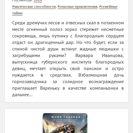
#магические способности
,
#опасные приключения
,
#семейные
тайны
Среди дремучих лесов и отвесных скал в потаенном
месте огненный полоз зорко стережет несметные
сокровища, лишь путнику с благородным сердцем
отдаст он драгоценный дар. Но что будет, если за
спиной чистой души встанут жадные людишки с
загребущими руками? Варвара Иванцова,
выпускница губернского института благородных
девиц, мечтает открыть свой пансион и остро
нуждается в средствах. Взбалмошная дочь
горнозаводчика за солидное вознаграждение
приглашает Вареньку в качестве компаньонки в
дальнее...