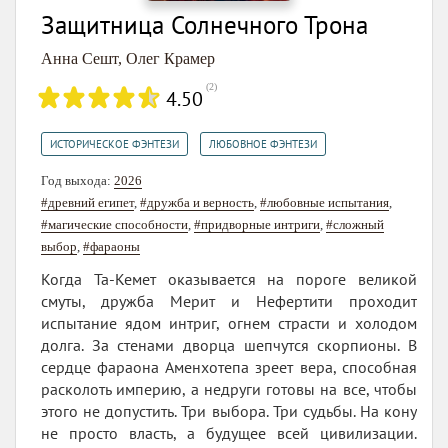
Защитница Солнечного Трона
Анна Сешт
,
Олег Крамер
(
2
)
4.50
,
ИСТОРИЧЕСКОЕ ФЭНТЕЗИ
ЛЮБОВНОЕ ФЭНТЕЗИ
Год выхода:
2026
#древний египет
,
#дружба и верность
,
#любовные испытания
,
#магические способности
,
#придворные интриги
,
#сложный
выбор
,
#фараоны
Когда Та-Кемет оказывается на пороге великой
смуты, дружба Мерит и Нефертити проходит
испытание ядом интриг, огнем страсти и холодом
долга. За стенами дворца шепчутся скорпионы. В
сердце фараона Аменхотепа зреет вера, способная
расколоть империю, а недруги готовы на все, чтобы
этого не допустить. Три выбора. Три судьбы. На кону
не просто власть, а будущее всей цивилизации.