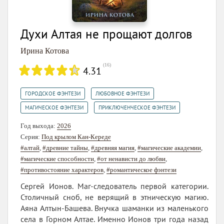
Духи Алтая не прощают долгов
Ирина Котова
(
16
)
4.31
,
,
ГОРОДСКОЕ ФЭНТЕЗИ
ЛЮБОВНОЕ ФЭНТЕЗИ
,
МАГИЧЕСКОЕ ФЭНТЕЗИ
ПРИКЛЮЧЕНЧЕСКОЕ ФЭНТЕЗИ
Год выхода:
2026
Серия:
Под крылом Кан-Кереде
#алтай
,
#древние тайны
,
#древняя магия
,
#магические академии
,
#магические способности
,
#от ненависти до любви
,
#противостояние характеров
,
#романтическое фэнтези
Сергей Ионов. Маг-следователь первой категории.
Столичный сноб, не верящий в этническую магию.
Аяна Алтын-Башева. Внучка шаманки из маленького
села в Горном Алтае. Именно Ионов три года назад