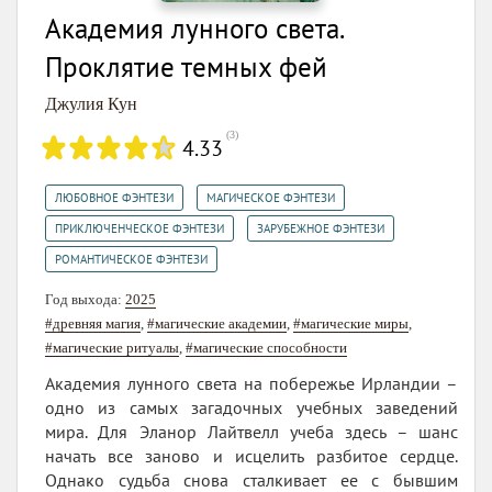
Академия лунного света.
Проклятие темных фей
Джулия Кун
(
3
)
4.33
,
,
ЛЮБОВНОЕ ФЭНТЕЗИ
МАГИЧЕСКОЕ ФЭНТЕЗИ
,
,
ПРИКЛЮЧЕНЧЕСКОЕ ФЭНТЕЗИ
ЗАРУБЕЖНОЕ ФЭНТЕЗИ
РОМАНТИЧЕСКОЕ ФЭНТЕЗИ
Год выхода:
2025
#древняя магия
,
#магические академии
,
#магические миры
,
#магические ритуалы
,
#магические способности
Академия лунного света на побережье Ирландии –
одно из самых загадочных учебных заведений
мира. Для Эланор Лайтвелл учеба здесь – шанс
начать все заново и исцелить разбитое сердце.
Однако судьба снова сталкивает ее с бывшим