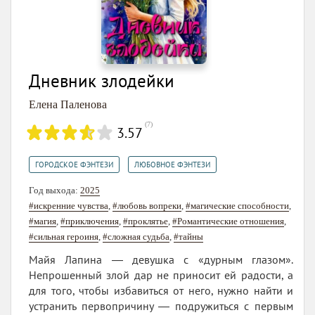
Дневник злодейки
Елена Паленова
(
7
)
3.57
,
ГОРОДСКОЕ ФЭНТЕЗИ
ЛЮБОВНОЕ ФЭНТЕЗИ
Год выхода:
2025
#искренние чувства
,
#любовь вопреки
,
#магические способности
,
#магия
,
#приключения
,
#проклятье
,
#Романтические отношения
,
#сильная героиня
,
#сложная судьба
,
#тайны
Майя Лапина ― девушка с «дурным глазом».
Непрошенный злой дар не приносит ей радости, а
для того, чтобы избавиться от него, нужно найти и
устранить первопричину ― подружиться с первым