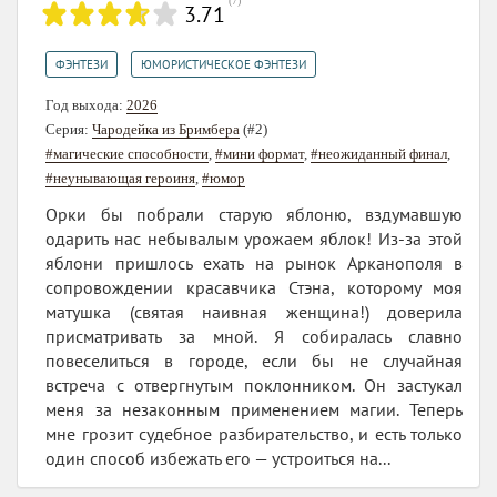
(
7
)
3.71
,
ФЭНТЕЗИ
ЮМОРИСТИЧЕСКОЕ ФЭНТЕЗИ
Год выхода:
2026
Серия:
Чародейка из Бримбера
(#2)
#магические способности
,
#мини формат
,
#неожиданный финал
,
#неунывающая героиня
,
#юмор
Орки бы побрали старую яблоню, вздумавшую
одарить нас небывалым урожаем яблок! Из-за этой
яблони пришлось ехать на рынок Арканополя в
сопровождении красавчика Стэна, которому моя
матушка (святая наивная женщина!) доверила
присматривать за мной. Я собиралась славно
повеселиться в городе, если бы не случайная
встреча с отвергнутым поклонником. Он застукал
меня за незаконным применением магии. Теперь
мне грозит судебное разбирательство, и есть только
один способ избежать его — устроиться на...