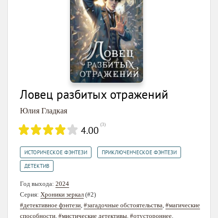
Ловец разбитых отражений
Юлия Гладкая
(
3
)
4.00
,
,
ИСТОРИЧЕСКОЕ ФЭНТЕЗИ
ПРИКЛЮЧЕНЧЕСКОЕ ФЭНТЕЗИ
ДЕТЕКТИВ
Год выхода:
2024
Серия:
Хроники зеркал
(#2)
#детективное фэнтези
,
#загадочные обстоятельства
,
#магические
способности
,
#мистические детективы
,
#отустороннее
,