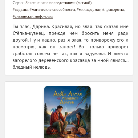
Серия:
Заклинание с последствиями (литмоб)
#ведьмы
,
#магические способности
,
#миниформат
,
#привороты
,
#славянская мифология
Ты злая, Дарина. Красивая, но злая! так сказал мне
Стёпка-кузнец, прежде чем бросить меня ради
другой. Ну и ладно, раз я злая, то приворожу его и
посмотрю, как он запоёт! Вот только приворот
сработал совсем не так, как я задумала. И вместо
загорелого деревенского красавца за мной явился...
бледный нелюдь.