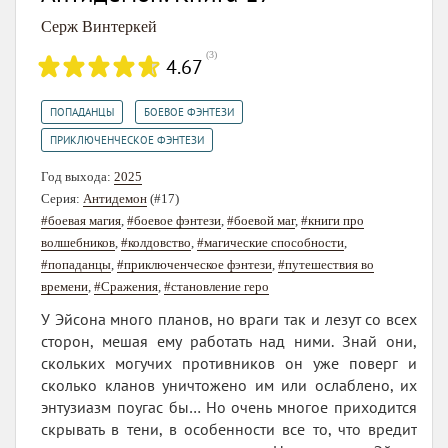
Серж Винтеркей
(
3
)
4.67
,
,
ПОПАДАНЦЫ
БОЕВОЕ ФЭНТЕЗИ
ПРИКЛЮЧЕНЧЕСКОЕ ФЭНТЕЗИ
Год выхода:
2025
Серия:
Антидемон
(#17)
#боевая магия
,
#боевое фэнтези
,
#боевой маг
,
#книги про
волшебников
,
#колдовство
,
#магические способности
,
#попаданцы
,
#приключенческое фэнтези
,
#путешествия во
времени
,
#Сражения
,
#становление геро
У Эйсона много планов, но враги так и лезут со всех
сторон, мешая ему работать над ними. Знай они,
скольких могучих противников он уже поверг и
сколько кланов уничтожено им или ослаблено, их
энтузиазм поугас бы… Но очень многое приходится
скрывать в тени, в особенности все то, что вредит