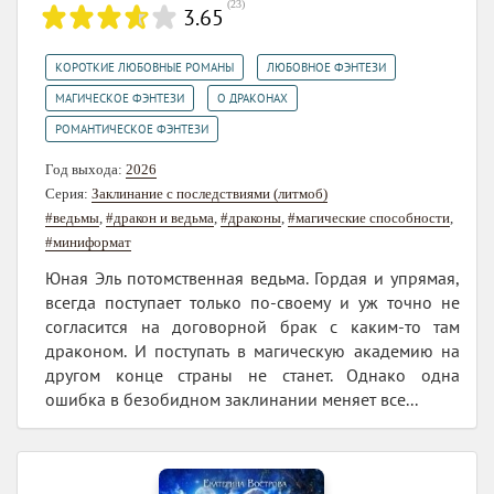
(
23
)
3.65
,
,
КОРОТКИЕ ЛЮБОВНЫЕ РОМАНЫ
ЛЮБОВНОЕ ФЭНТЕЗИ
,
,
МАГИЧЕСКОЕ ФЭНТЕЗИ
О ДРАКОНАХ
РОМАНТИЧЕСКОЕ ФЭНТЕЗИ
Год выхода:
2026
Серия:
Заклинание с последствиями (литмоб)
#ведьмы
,
#дракон и ведьма
,
#драконы
,
#магические способности
,
#миниформат
Юная Эль потомственная ведьма. Гордая и упрямая,
всегда поступает только по-своему и уж точно не
согласится на договорной брак с каким-то там
драконом. И поступать в магическую академию на
другом конце страны не станет. Однако одна
ошибка в безобидном заклинании меняет все...