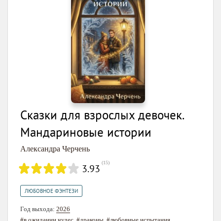
Сказки для взрослых девочек.
Мандариновые истории
Александра Черчень
(
15
)
3.93
ЛЮБОВНОЕ ФЭНТЕЗИ
Год выхода:
2026
#в ожидании чудес
,
#драконы
,
#любовные испытания
,