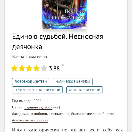
Единою судьбой. Несносная
девчонка
Елена Помазуева
(
8
)
3.88
,
,
ЛЮБОВНОЕ ФЭНТЕЗИ
МАГИЧЕСКОЕ ФЭНТЕЗИ
,
ПРИКЛЮЧЕНЧЕСКОЕ ФЭНТЕЗИ
АЗИАТСКОЕ ФЭНТЕЗИ
Год выхода:
2021
Серия:
Единою судьбой
(#2)
#академия
,
#любовные испытания
,
#магические способности
,
#сложные отношения
Инсан категорически не желает вести себя как