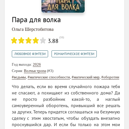
Пара для волка
Ольга Шерстобитова
(
16
)
3.88
,
ЛЮБОВНОЕ ФЭНТЕЗИ
РОМАНТИЧЕСКОЕ ФЭНТЕЗИ
Год выхода:
2026
Серия:
Волчья тропа
(#3)
#ведьмы
,
#магические способности
,
#магический мир
,
#оборотни
Что делать, если во время случайного пожара тебя
не спасают, а похищают из собственного дома? Да
не просто разбойник какой-то, а наглый
самоуверенный оборотень, привыкший все решать
за других. Теперь придется соглашаться на безумную
сделку с этим хвостатым, чтобы обуздать внезапно
проснувшийся дар. И если бы только на этом мои