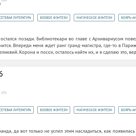
(
20
)
0
,
,
,
СЕТЕВАЯ ЛИТЕРАТУРА
БОЕВОЕ ФЭНТЕЗИ
МАГИЧЕСКОЕ ФЭНТЕЗИ
БОЯРЪ-А
остался позади. Библиотекари во главе с Архивариусом повер
чится. Впереди меня ждет ранг гранд-магистра, где-то в Париж
ликвий. Корона и посох, осталось найти их, и я сделаю это, вед
6
(
21
)
7
,
,
,
СЕТЕВАЯ ЛИТЕРАТУРА
БОЕВОЕ ФЭНТЕЗИ
МАГИЧЕСКОЕ ФЭНТЕЗИ
БОЯРЪ-А
гранда, да вот только не успел этим насладиться, как появила