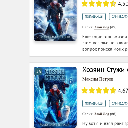
4.5
,
ПОПАДАНЦЫ
САМИЗДАТ, 
Серия:
Злой Лёд
(#5)
Еще один этап жизни 
этом веселье не закон
вопрос поиска моих ре
Хозяин Стужи 
#6
Максим Петров
4.6
,
ПОПАДАНЦЫ
САМИЗДАТ, 
Серия:
Злой Лёд
(#6)
Ну вот я и взял ранг 