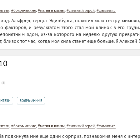
нтези
,
#бояръ-аниме
,
#магия и кланы
,
#сильный герой
,
#фамильяр
 ход. Альфред, герцог Эдинбурга, похитил мою сестру, мимохо
о факторов, и результатом этого стал мой клинок в его груди
епонятным ядом, из-за которого на неделю другую превратилс
т, близок тот час, когда моя сила станет еще больше. Я Алексей
10
(
8
)
5
,
ЭНТЕЗИ
БОЯРЪ-АНИМЕ
нтези
,
#бояръ-аниме
,
#магия и кланы
,
#сильный герой
,
#фамильяр
ьба подкинула мне еще один сюрприз, познакомив меня с интер