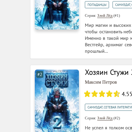
,
ПОПАДАНЦЫ
САМИЗДАТ, 
Серия:
Злой Лёд
(#1)
Мир магии и высоких 
чтобы остановить неб
Именно в такой мир м
Вестгейр, архимаг се
прошлый...
Хозяин Стужи 
#2
Максим Петров
4.5
САМИЗДАТ, СЕТЕВАЯ ЛИТЕРАТУ
Серия:
Злой Лёд
(#2)
Не успел я толком осв