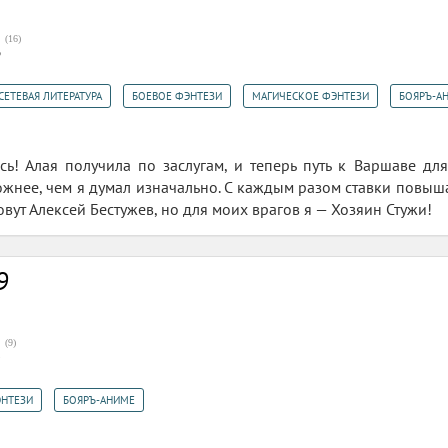
(
16
)
3
,
,
,
СЕТЕВАЯ ЛИТЕРАТУРА
БОЕВОЕ ФЭНТЕЗИ
МАГИЧЕСКОЕ ФЭНТЕЗИ
БОЯРЪ-А
ь! Алая получила по заслугам, и теперь путь к Варшаве для
ожнее, чем я думал изначально. С каждым разом ставки повыша
зовут Алексей Бестужев, но для моих врагов я — Хозяин Стужи!
9
(
9
)
5
,
ЭНТЕЗИ
БОЯРЪ-АНИМЕ