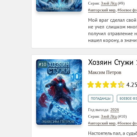
Серия:
Злой Лёд
(#9)
#авторский мир
,
#боевое фэ
Мой враг сделал свой
не учел слишком мног
получил отравление н
нашел корону, а значи
Хозяин Стужи 
#10
Максим Петров
4.2
,
ПОПАДАНЦЫ
БОЕВОЕ Ф
Год выхода:
2026
Серия:
Злой Лёд
(#10)
#авторский мир
,
#боевое фэ
Настоятель пал, а суд