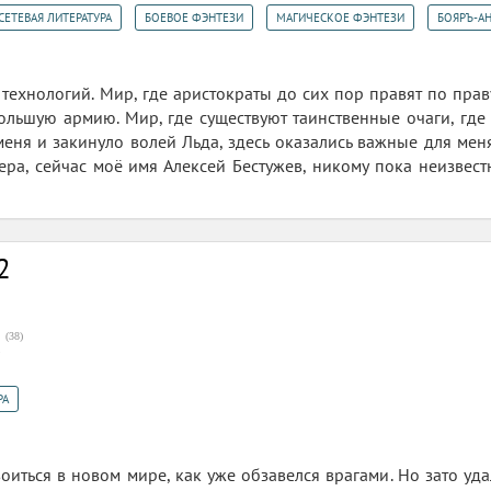
,
,
,
СЕТЕВАЯ ЛИТЕРАТУРА
БОЕВОЕ ФЭНТЕЗИ
МАГИЧЕСКОЕ ФЭНТЕЗИ
БОЯРЪ-А
технологий. Мир, где аристократы до сих пор правят по праву
ольшую армию. Мир, где существуют таинственные очаги, где
еня и закинуло волей Льда, здесь оказались важные для меня
вера, сейчас моё имя Алексей Бестужев, никому пока неизвес
2
(
38
)
5
РА
оиться в новом мире, как уже обзавелся врагами. Но зато удал