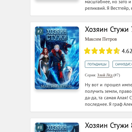
масштабнее, но зато и
реликвий. Я Вестгейр,
Хозяин Стужи 
#7
Максим Петров
4.6
,
ПОПАДАНЦЫ
САМИЗДАТ, 
Серия:
Злой Лёд
(#7)
Ну вот и прошел импе
получить земли, право
да-да, та самая Алая
последнее. Я граф Але
Хозяин Стужи 
#8