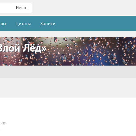
Искать
ывы
Цитаты
Записи
Злой Лёд»
(
53
)
2