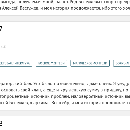
 выгода, получаемая мной, растёт. Род Бестужевых скоро превра
 я Алексей Бестужев, и моя история продолжается, ибо этого хоч
7
(
18
)
2
,
,
,
СЕТЕВАЯ ЛИТЕРАТУРА
БОЕВОЕ ФЭНТЕЗИ
МАГИЧЕСКОЕ ФЭНТЕЗИ
БОЯРЪ-А
раторский бал. Это было познавательно, даже очень. Я умудр
 основать свой клан, а еще и кругленькую сумму в придачу, но 
! Стопроцентный источник проблем, маловероятный источник вы
ксей Бестужев, я архимаг Вестгейр, и моя история продолжаетс
8