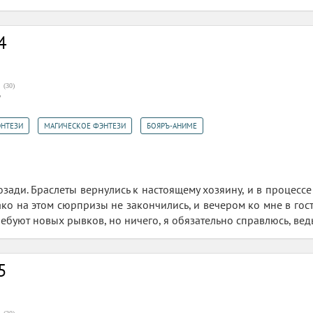
4
(
30
)
3
,
,
ЭНТЕЗИ
МАГИЧЕСКОЕ ФЭНТЕЗИ
БОЯРЪ-АНИМЕ
озади. Браслеты вернулись к настоящему хозяину, и в процесс
ко на этом сюрпризы не закончились, и вечером ко мне в гост
ебуют новых рывков, но ничего, я обязательно справлюсь, ведь
5