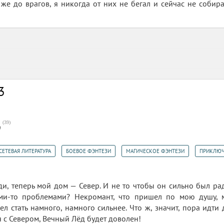
 же до врагов, я никогда от них не бегал и сейчас не собира
3
(
39
)
9
,
,
,
СЕТЕВАЯ ЛИТЕРАТУРА
БОЕВОЕ ФЭНТЕЗИ
МАГИЧЕСКОЕ ФЭНТЕЗИ
ПРИКЛЮЧ
ди, теперь мой дом — Север. И не то чтобы он сильно был ра
ми-то проблемами? Некромант, что пришел по мою душу, м
пел стать намного, намного сильнее. Что ж, значит, пора идт
я с Севером, Вечный Лёд будет доволен!