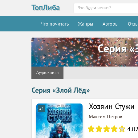
ТопЛиба
Что почитать
Жанры
Авторы
Отз
Серия «
Аудиокниги
Серия «Злой Лёд»
Хозяин Стужи
#1
Максим Петров
4.0