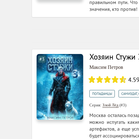
правильном пути. Что
значения, кто против!
Хозяин Стужи 
#3
Максим Петров
4.5
,
ПОПАДАНЦЫ
САМИЗДАТ, 
Серия:
Злой Лёд
(#3)
Москва осталась поза
можно испугать каки
артефактов, а еще ус
будет ассоциироватьс