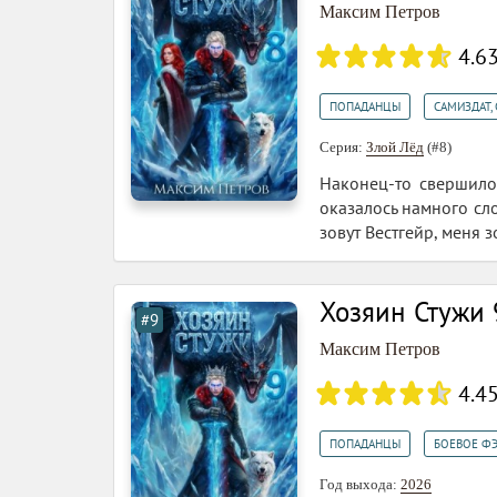
Максим Петров
4.6
,
ПОПАДАНЦЫ
САМИЗДАТ, 
Серия:
Злой Лёд
(#8)
Наконец-то свершилос
оказалось намного сл
зовут Вестгейр, меня 
Хозяин Стужи 
#9
Максим Петров
4.4
,
ПОПАДАНЦЫ
БОЕВОЕ Ф
Год выхода:
2026