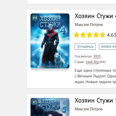
Хозяин Стужи 
#4
Максим Петров
4.6
,
ПОПАДАНЦЫ
БОЕВОЕ Ф
Год выхода:
2025
Серия:
Злой Лёд
(#4)
Еще одна ступенька п
с Вечным Льдом! Одна
ждал. Новые задачи тр
Хозяин Стужи 
#5
Максим Петров