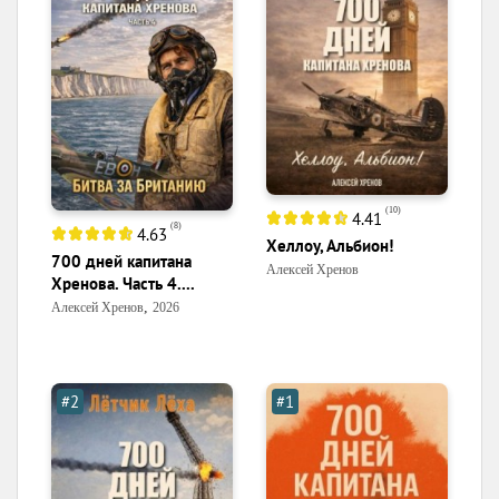
(
10
)
4.41
(
8
)
4.63
Хеллоу, Альбион!
700 дней капитана
Алексей Хренов
Хренова. Часть 4....
,
Алексей Хренов
2026
#2
#1