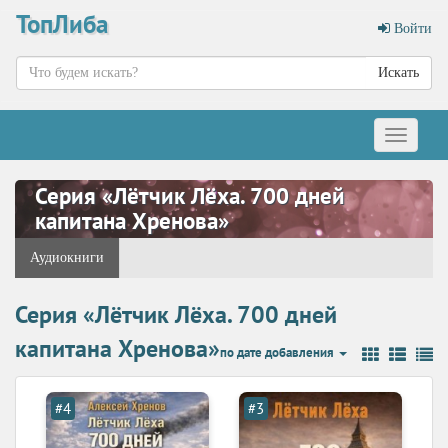
ТопЛиба
Войти
Искать
Меню
Серия «Лётчик Лёха. 700 дней
капитана Хренова»
Аудиокниги
Серия «Лётчик Лёха. 700 дней
капитана Хренова»
по дате добавления
#4
#3