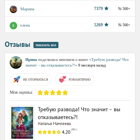
7379
Марина
№ 500+
5269
елена
№ 500+
Отзывы
показать все
Ирина
поделилась мнением о книге
«Требую развода! Что
значит – вы отказываетесь?!»
9 месяцев назад
НЕ ОТОРВАТЬСЯ
РОМАНТИЧНО
Моя оценка:
Требую развода! Что значит – вы
отказываетесь?!
Наталья Мамлеева
(
99+
)
4.20