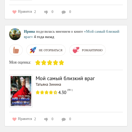
Нравится
2
0
0
Ирина
поделилась мнением о книге
«Мой самый близкий
враг»
4 года назад
НЕ ОТОРВАТЬСЯ
РОМАНТИЧНО
Моя оценка:
Мой самый близкий враг
Татьяна Зинина
(
99+
)
4.30
Нравится
2
0
0