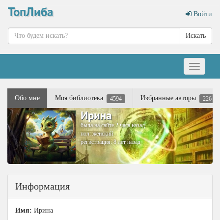
ТопЛиба
Войти
Искать
Меню
Обо мне
Моя библиотека
Избранные авторы
4594
226
Ирина
была на сайте 2 часа назад
пол: женский
регистрация: 8 лет назад
Информация
Имя:
Ирина