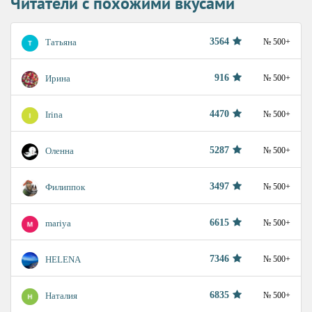
Читатели с похожими вкусами
3564
Татьяна
№ 500+
916
Ирина
№ 500+
4470
Irina
№ 500+
5287
Оленна
№ 500+
3497
Филиппок
№ 500+
6615
mariya
№ 500+
7346
HELENA
№ 500+
6835
Наталия
№ 500+